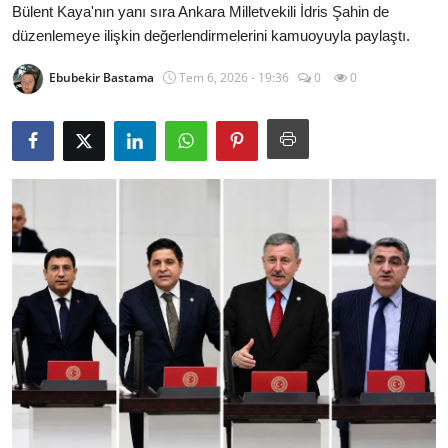
Bülent Kaya'nın yanı sıra Ankara Milletvekili İdris Şahin de
İl / İlçe Başkanlıkları
düzenlemeye ilişkin değerlendirmelerini kamuoyuyla paylaştı.
İlçeler
Ebubekir Bastama
Tem 6, 2026 - 19:36
0
0
Kaymakamlıklar
TBMM
Siyasi Partiler
Yerel Yönetimler
Mülki İdare
Toplum ve Yaşam
Sivil Toplum Kuruluşları