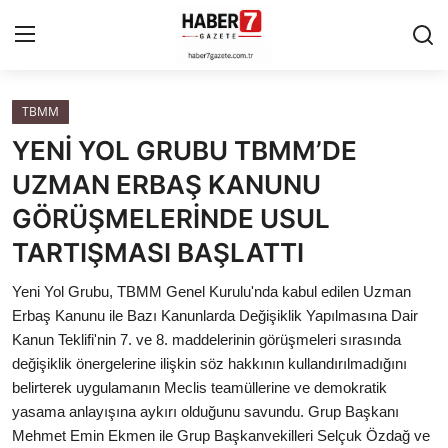
TBMM
Anasayfa
YENİ YOL GRUBU TBMM’DE
Cumhurbaşkanlığı
UZMAN ERBAŞ KANUNU
GÖRÜŞMELERİNDE USUL
Genel Merkez
TARTIŞMASI BAŞLATTI
Büyükşehir ve İller
Yeni Yol Grubu, TBMM Genel Kurulu'nda kabul edilen Uzman
Erbaş Kanunu ile Bazı Kanunlarda Değişiklik Yapılmasına Dair
Valilikler
Kanun Teklifi'nin 7. ve 8. maddelerinin görüşmeleri sırasında
değişiklik önergelerine ilişkin söz hakkının kullandırılmadığını
Gallery
belirterek uygulamanın Meclis teamüllerine ve demokratik
yasama anlayışına aykırı olduğunu savundu. Grup Başkanı
Bakanlıklar
Mehmet Emin Ekmen ile Grup Başkanvekilleri Selçuk Özdağ ve