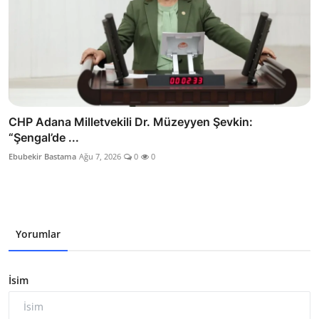
CHP Adana Milletvekili Dr. Müzeyyen Şevkin:
“Şengal’de ...
Ebubekir Bastama
Ağu 7, 2026
0
0
Yorumlar
İsim