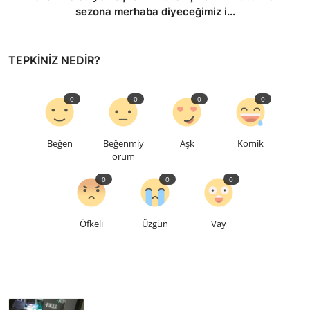
sezona merhaba diyeceğimiz i...
TEPKINIZ NEDIR?
0
0
0
0
Beğen
Beğenmiy
Aşk
Komik
orum
0
0
0
Öfkeli
Üzgün
Vay