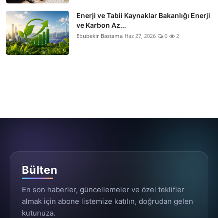
Enerji ve Tabii Kaynaklar Bakanlığı Enerji
ve Karbon Az...
Ebubekir Bastama
Haz 27, 2026
0
2
Bülten
En son haberler, güncellemeler ve özel teklifler
almak için abone listemize katılın, doğrudan gelen
kutunuza.