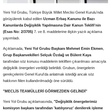
Kamu Kurumları ve Üst Kurullar
Yeni Yol Grubu, Türkiye Büyük Millet Meclisi Genel Kurulu'nda
görüşülerek kabul edilen
Uzman Erbaş Kanunu ile Bazı
Kanunlarda Değişiklik Yapılmasına Dair Kanun Teklifi'nin
(Esas No: 2/3705)
7. ve 8. maddelerine ilişkin yazılı açıklama
yayımladı.
Açıklamada,
Yeni Yol Grubu Başkanı Mehmet Emin Ekmen
,
Grup Başkanvekilleri Selçuk Özdağ ve Bülent Kaya
tarafından söz konusu maddelerin tekliften çıkarılması amacıyla
değişiklik önergeleri verildiği belirtildi. Grubun, önergelerin
gerekçelerini Genel Kurul'da anlatmak istediği ancak söz
hakkının fiilen kullandırılmadığı öne sürüldü.
"MECLİS TEAMÜLLERİ GÖRMEZDEN GELİNDİ"
Yeni Yol Grubu açıklamasında,
"Değişiklik önergelerimiz
komisyon başkanı tarafından 'katılıyoruz' denilerek işleme