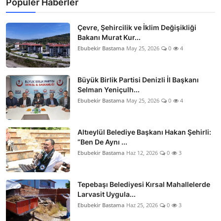
Popüler Haberler
Çevre, Şehircilik ve İklim Değişikliği
Bakanı Murat Kur...
Ebubekir Bastama
May 25, 2026
0
4
Büyük Birlik Partisi Denizli İl Başkanı
Selman Yeniçulh...
Ebubekir Bastama
May 25, 2026
0
4
Altıeylül Belediye Başkanı Hakan Şehirli:
“Ben De Aynı ...
Ebubekir Bastama
Haz 12, 2026
0
3
Tepebaşı Belediyesi Kırsal Mahallelerde
Larvasit Uygula...
Ebubekir Bastama
Haz 25, 2026
0
3