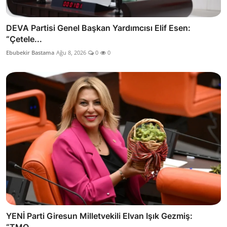
DEVA Partisi Genel Başkan Yardımcısı Elif Esen:
“Çetele...
Ebubekir Bastama
Ağu 8, 2026
0
0
YENİ Parti Giresun Milletvekili Elvan Işık Gezmiş:
“TMO...