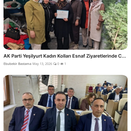
AK Parti Yeşilyurt Kadın Kolları Esnaf Ziyaretlerinde C...
Ebubekir Bastama
May 13, 2026
0
1