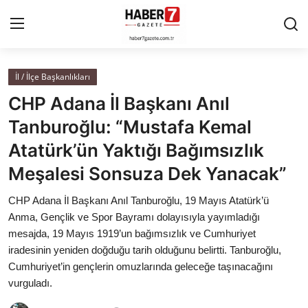
İl / İlçe Başkanlıkları
Anasayfa
CHP Adana İl Başkanı Anıl
Cumhurbaşkanlığı
Tanburoğlu: “Mustafa Kemal
Atatürk’ün Yaktığı Bağımsızlık
Genel Merkez
Meşalesi Sonsuza Dek Yanacak”
Büyükşehir ve İller
CHP Adana İl Başkanı Anıl Tanburoğlu, 19 Mayıs Atatürk’ü
Anma, Gençlik ve Spor Bayramı dolayısıyla yayımladığı
Valilikler
mesajda, 19 Mayıs 1919’un bağımsızlık ve Cumhuriyet
iradesinin yeniden doğduğu tarih olduğunu belirtti. Tanburoğlu,
Gallery
Cumhuriyet’in gençlerin omuzlarında geleceğe taşınacağını
vurguladı.
Bakanlıklar