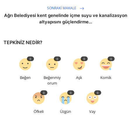
SONRAKI MAKALE
Ağrı Belediyesi kent genelinde içme suyu ve kanalizasyon
altyapısını güçlendirme...
TEPKINIZ NEDIR?
0
0
0
0
Beğen
Beğenmiy
Aşk
Komik
orum
0
0
0
Öfkeli
Üzgün
Vay