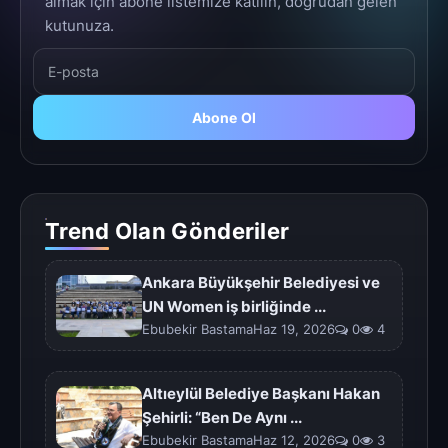
almak için abone listemize katılın, doğrudan gelen
kutunuza.
Abone Ol
Trend Olan Gönderiler
Ankara Büyükşehir Belediyesi ve
UN Women iş birliğinde ...
Ebubekir BastamaHaz 19, 2026
0
4
Altıeylül Belediye Başkanı Hakan
Şehirli: “Ben De Aynı ...
Ebubekir BastamaHaz 12, 2026
0
3