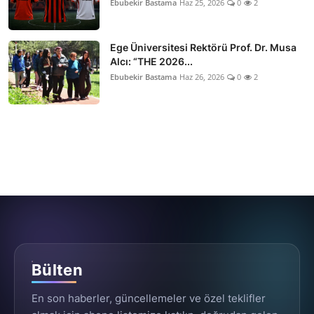
Ebubekir Bastama
Haz 25, 2026
0
2
Ege Üniversitesi Rektörü Prof. Dr. Musa
Alcı: “THE 2026...
Ebubekir Bastama
Haz 26, 2026
0
2
Bülten
En son haberler, güncellemeler ve özel teklifler