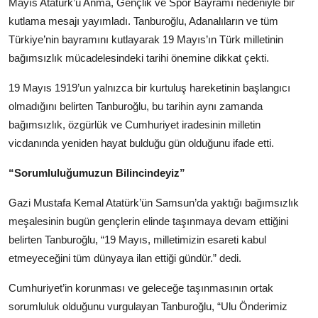
Mayıs Atatürk’ü Anma, Gençlik ve Spor Bayramı nedeniyle bir
Kamu Kurumları ve Üst Kurullar
kutlama mesajı yayımladı. Tanburoğlu, Adanalıların ve tüm
Türkiye’nin bayramını kutlayarak 19 Mayıs’ın Türk milletinin
bağımsızlık mücadelesindeki tarihi önemine dikkat çekti.
19 Mayıs 1919’un yalnızca bir kurtuluş hareketinin başlangıcı
olmadığını belirten Tanburoğlu, bu tarihin aynı zamanda
bağımsızlık, özgürlük ve Cumhuriyet iradesinin milletin
vicdanında yeniden hayat bulduğu gün olduğunu ifade etti.
“Sorumluluğumuzun Bilincindeyiz”
Gazi Mustafa Kemal Atatürk’ün Samsun’da yaktığı bağımsızlık
meşalesinin bugün gençlerin elinde taşınmaya devam ettiğini
belirten Tanburoğlu, “19 Mayıs, milletimizin esareti kabul
etmeyeceğini tüm dünyaya ilan ettiği gündür.” dedi.
Cumhuriyet’in korunması ve geleceğe taşınmasının ortak
sorumluluk olduğunu vurgulayan Tanburoğlu, “Ulu Önderimiz