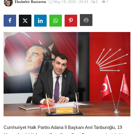
Ebubekir Bastama
May 18, 2026 - 20:43
0
1
İl / İlçe Başkanlıkları
İlçeler
Kaymakamlıklar
TBMM
Siyasi Partiler
Yerel Yönetimler
Mülki İdare
Toplum ve Yaşam
Sivil Toplum Kuruluşları
Cumhuriyet Halk Partisi Adana İl Başkanı Anıl Tanburoğlu, 19