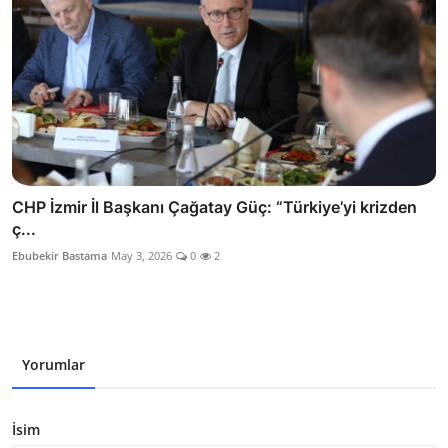
CHP İzmir İl Başkanı Çağatay Güç: “Türkiye’yi krizden
ç...
Ebubekir Bastama
May 3, 2026
0
2
Yorumlar
İsim