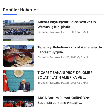
Popüler Haberler
Ankara Büyükşehir Belediyesi ve UN
Women iş birliğinde ...
Ebubekir Bastama
Haz 19, 2026
0
4
Tepebaşı Belediyesi Kırsal Mahallelerde
Larvasit Uygula...
Ebubekir Bastama
Haz 25, 2026
0
3
TİCARET BAKANI PROF. DR. ÖMER
BOLAT: “LATİN AMERİKA VE ...
Ebubekir Bastama
Haz 26, 2026
0
3
ARCA Çorum Futbol Kulübü Yeni
Sezonda Joma ile Anlaştı ...