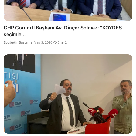
CHP Çorum İl Başkanı Av. Dinçer Solmaz: “KÖYDES
seçimle...
Ebubekir Bastama
May 3, 2026
0
2