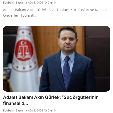
Ebubekir Bastama
Ağu 8, 2026
0
0
Kamu Kurumları ve Üst Kurullar
Adalet Bakanı Akın Gürlek, Sivil Toplum Kuruluşları ve Kanaat
Önderleri Toplantı...
Adalet Bakanı Akın Gürlek: “Suç örgütlerinin
finansal d...
Ebubekir Bastama
Ağu 8, 2026
0
0