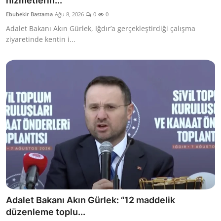
hizmetlerin...
İl / İlçe Başkanlıkları
Ebubekir Bastama
Ağu 8, 2026
0
0
Adalet Bakanı Akın Gürlek, Iğdır’a gerçekleştirdiği çalışma
İlçeler
ziyaretinde kentin i...
Kaymakamlıklar
TBMM
Siyasi Partiler
Yerel Yönetimler
Mülki İdare
Toplum ve Yaşam
Adalet Bakanı Akın Gürlek: “12 maddelik
Sivil Toplum Kuruluşları
düzenleme toplu...