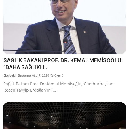
SAĞLIK BAKANI PROF. DR. KEMAL MEMİŞOĞLU:
“DAHA SAĞLIKLI...
Ebubekir Bastama
Ağu 7, 2026
0
0
Sağlık Bakanı Prof. Dr. Kemal Memişoğlu, Cumhurbaşkanı
Recep Tayyip Erdoğan’ın l...