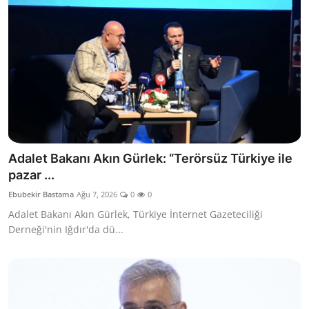
Adalet Bakanı Akın Gürlek: “Terörsüz Türkiye ile
pazar ...
Ebubekir Bastama
Ağu 7, 2026
0
0
Adalet Bakanı Akın Gürlek, Türkiye İnternet Gazeteciliği
Derneği'nin Iğdır'da dü...