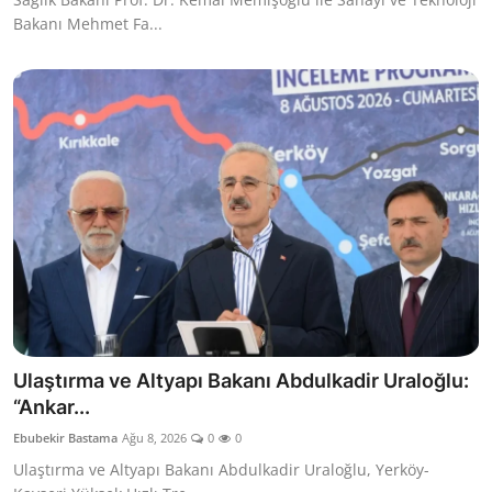
Bakanı Mehmet Fa...
Ulaştırma ve Altyapı Bakanı Abdulkadir Uraloğlu:
“Ankar...
Ebubekir Bastama
Ağu 8, 2026
0
0
Ulaştırma ve Altyapı Bakanı Abdulkadir Uraloğlu, Yerköy-