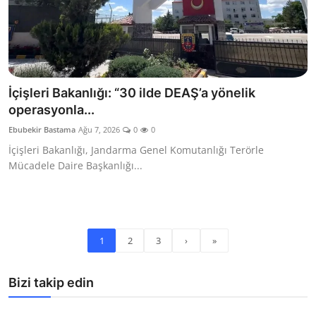
İçişleri Bakanlığı: “30 ilde DEAŞ’a yönelik
operasyonla...
Ebubekir Bastama
Ağu 7, 2026
0
0
İçişleri Bakanlığı, Jandarma Genel Komutanlığı Terörle
Mücadele Daire Başkanlığı...
1
2
3
›
»
Bizi takip edin