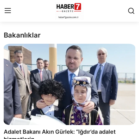
Bakanlıklar
Anasayfa
Cumhurbaşkanlığı
Genel Merkez
Büyükşehir ve İller
Valilikler
Gallery
Bakanlıklar
Adalet Bakanı Akın Gürlek: “Iğdır’da adalet