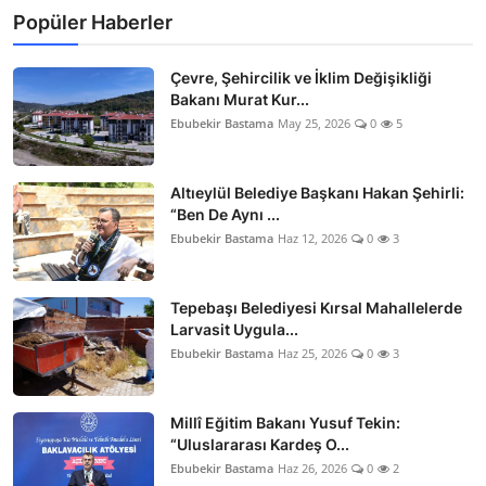
Popüler Haberler
Çevre, Şehircilik ve İklim Değişikliği
Bakanı Murat Kur...
Ebubekir Bastama
May 25, 2026
0
5
Altıeylül Belediye Başkanı Hakan Şehirli:
“Ben De Aynı ...
Ebubekir Bastama
Haz 12, 2026
0
3
Tepebaşı Belediyesi Kırsal Mahallelerde
Larvasit Uygula...
Ebubekir Bastama
Haz 25, 2026
0
3
Millî Eğitim Bakanı Yusuf Tekin:
“Uluslararası Kardeş O...
Ebubekir Bastama
Haz 26, 2026
0
2