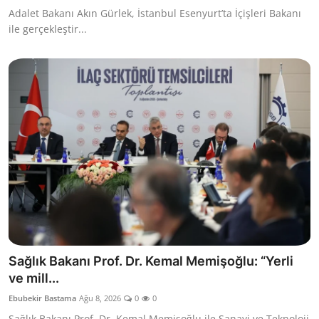
Adalet Bakanı Akın Gürlek, İstanbul Esenyurt’ta İçişleri Bakanı
ile gerçekleştir...
Sağlık Bakanı Prof. Dr. Kemal Memişoğlu: “Yerli
ve mill...
Ebubekir Bastama
Ağu 8, 2026
0
0
Sağlık Bakanı Prof. Dr. Kemal Memişoğlu ile Sanayi ve Teknoloji