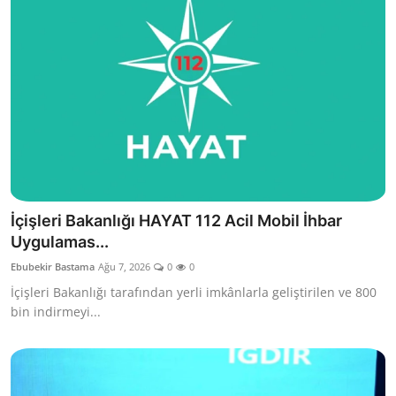
İçişleri Bakanlığı HAYAT 112 Acil Mobil İhbar
Uygulamas...
Ebubekir Bastama
Ağu 7, 2026
0
0
İçişleri Bakanlığı tarafından yerli imkânlarla geliştirilen ve 800
bin indirmeyi...