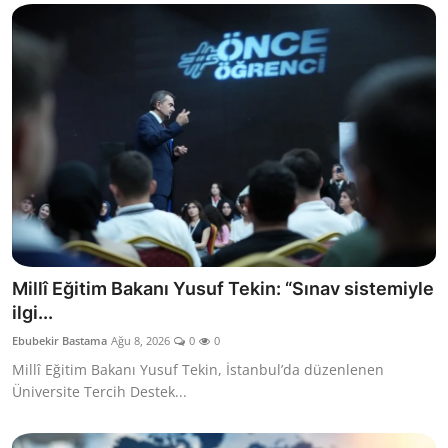
Millî Eğitim Bakanı Yusuf Tekin: “Sınav sistemiyle
ilgi...
Ebubekir Bastama
Ağu 8, 2026
0
0
Millî Eğitim Bakanı Yusuf Tekin, İstanbul’da düzenlenen
Üniversite Tercih Destek...