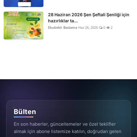
28 Haziran 2026 Şen Şeftali Şenliği için
hazırlıklar ta...
Ebubekir Bastama
Haz 26, 2026
0
2
Bülten
En son haberler, güncellemeler ve özel teklifler
almak için abone listemize katılın, doğrudan gelen