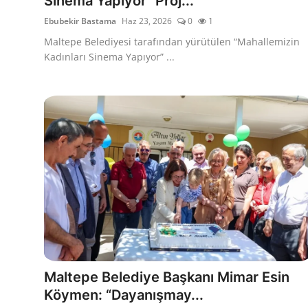
Sinema Yapıyor” Proj...
Ebubekir Bastama
Haz 23, 2026
0
1
Maltepe Belediyesi tarafından yürütülen “Mahallemizin
Kadınları Sinema Yapıyor” ...
Maltepe Belediye Başkanı Mimar Esin
Köymen: “Dayanışmay...