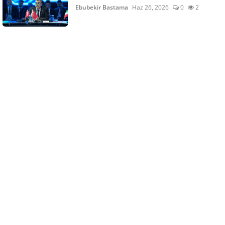
Ebubekir Bastama
Haz 26, 2026
0
2