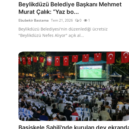
Beylikdüzü Belediye Başkanı Mehmet
Kamu Kurumları ve Üst Kurullar
Murat Çalık: “Yaz bo...
Ebubekir Bastama
Tem 21, 2026
0
1
Beylikdüzü Belediyesi'nin düzenlediği ücretsiz
"Beylikdüzü Nefes Alıyor" açık al...
Başiskele Sahili'nde kurulan dev ekrand