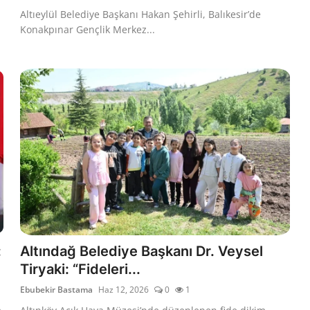
Altıeylül Belediye Başkanı Hakan Şehirli, Balıkesir’de
Konakpınar Gençlik Merkez...
:
Altındağ Belediye Başkanı Dr. Veysel
Tiryaki: “Fideleri...
Ebubekir Bastama
Haz 12, 2026
0
1