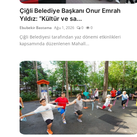
İl / İlçe Başkanlıkları
Çiğli Belediye Başkanı Onur Emrah
Yıldız: “Kültür ve sa...
İlçeler
Ebubekir Bastama
Ağu 1, 2026
0
0
Çiğli Belediyesi tarafından yaz dönemi etkinlikleri
Kaymakamlıklar
kapsamında düzenlenen Mahall...
TBMM
Siyasi Partiler
Yerel Yönetimler
Mülki İdare
Toplum ve Yaşam
Sivil Toplum Kuruluşları