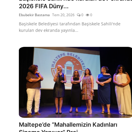
2026 FIFA Düny...
Ebubekir Bastama
Tem 20, 2026
0
0
Başiskele Belediyesi tarafından Başiskele Sahili'nde
kurulan dev ekranda yayınla...
Maltepe’de “Mahallemizin Kadınları