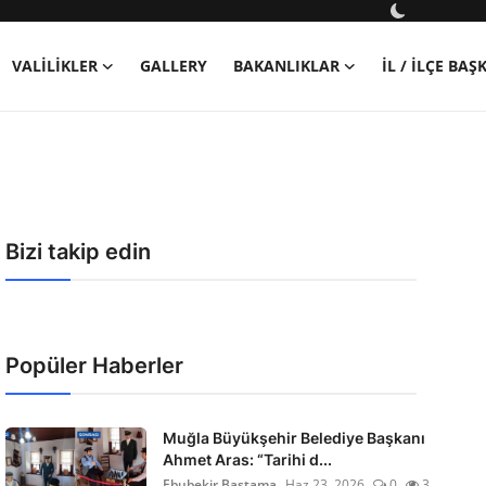
VALILIKLER
GALLERY
BAKANLIKLAR
İL / İLÇE BA
Bizi takip edin
Popüler Haberler
Muğla Büyükşehir Belediye Başkanı
Ahmet Aras: “Tarihi d...
Ebubekir Bastama
Haz 23, 2026
0
3