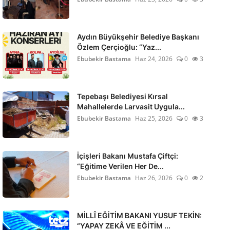
Aydın Büyükşehir Belediye Başkanı
Özlem Çerçioğlu: “Yaz...
Ebubekir Bastama
Haz 24, 2026
0
3
Tepebaşı Belediyesi Kırsal
Mahallelerde Larvasit Uygula...
Ebubekir Bastama
Haz 25, 2026
0
3
İçişleri Bakanı Mustafa Çiftçi:
“Eğitime Verilen Her De...
Ebubekir Bastama
Haz 26, 2026
0
2
MİLLÎ EĞİTİM BAKANI YUSUF TEKİN:
“YAPAY ZEKÂ VE EĞİTİM ...