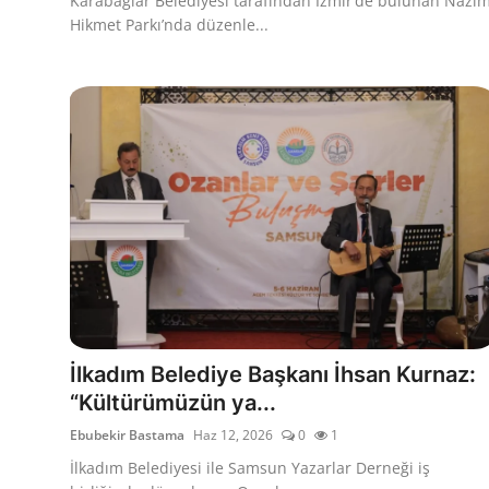
Karabağlar Belediyesi tarafından İzmir’de bulunan Nazı
Hikmet Parkı’nda düzenle...
İlkadım Belediye Başkanı İhsan Kurnaz:
“Kültürümüzün ya...
Ebubekir Bastama
Haz 12, 2026
0
1
İlkadım Belediyesi ile Samsun Yazarlar Derneği iş