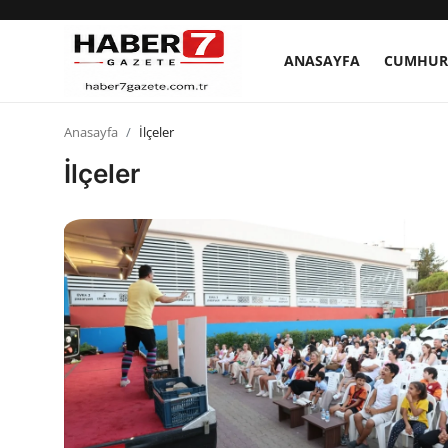
ANASAYFA
CUMHUR
Anasayfa
Anasayfa
İlçeler
İlçeler
Cumhurbaşkanlığı
Genel Merkez
Büyükşehir ve İller
Valilikler
Gallery
Bakanlıklar