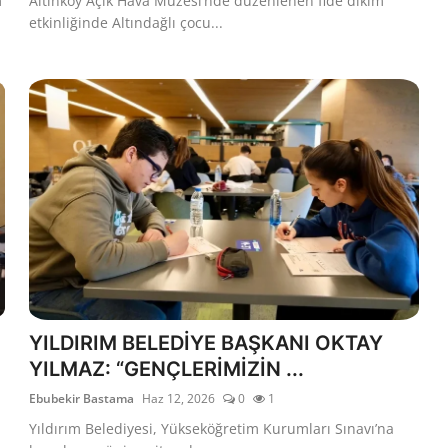
m
Altınköy Açık Hava Müzesi’nde düzenlenen fide dikim
etkinliğinde Altındağlı çocu...
YILDIRIM BELEDİYE BAŞKANI OKTAY
YILMAZ: “GENÇLERİMİZİN ...
Ebubekir Bastama
Haz 12, 2026
0
1
Yıldırım Belediyesi, Yükseköğretim Kurumları Sınavı’na