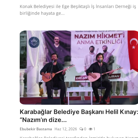
Konak Belediyesi ile Ege Beşiktaşlı İş İnsanları Derneği iş
birliğinde hayata ge...
Karabağlar Belediye Başkanı Helil Kınay
“Nazım’ın dize...
Ebubekir Bastama
Haz 12, 2026
0
1