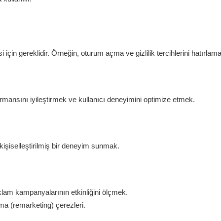
i için gereklidir. Örneğin, oturum açma ve gizlilik tercihlerini hatırlama
ormansını iyileştirmek ve kullanıcı deneyimini optimize etmek.
k kişiselleştirilmiş bir deneyim sunmak.
klam kampanyalarının etkinliğini ölçmek.
a (remarketing) çerezleri.