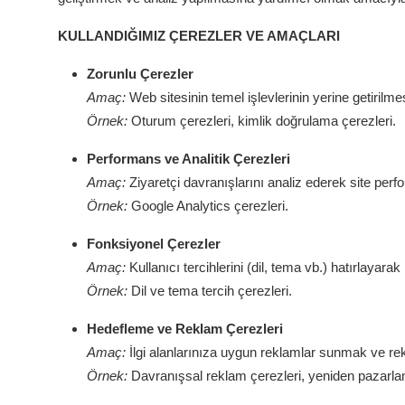
İl / İlçe Başkanlıkları
KULLANDIĞIMIZ ÇEREZLER VE AMAÇLARI
İlçeler
Zorunlu Çerezler
Amaç:
Web sitesinin temel işlevlerinin yerine getirilmes
Kaymakamlıklar
Örnek:
Oturum çerezleri, kimlik doğrulama çerezleri.
TBMM
Performans ve Analitik Çerezleri
Amaç:
Ziyaretçi davranışlarını analiz ederek site perf
Siyasi Partiler
Örnek:
Google Analytics çerezleri.
Yerel Yönetimler
Fonksiyonel Çerezler
Amaç:
Kullanıcı tercihlerini (dil, tema vb.) hatırlayara
Mülki İdare
Örnek:
Dil ve tema tercih çerezleri.
Hedefleme ve Reklam Çerezleri
Toplum ve Yaşam
Amaç:
İlgi alanlarınıza uygun reklamlar sunmak ve re
Sivil Toplum Kuruluşları
Örnek:
Davranışsal reklam çerezleri, yeniden pazarlam