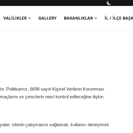
VALILIKLER
GALLERY
BAKANLIKLAR
İL / İLÇE BA
ır. Politikamız, 6698 sayılı Kişisel Verilerin Korunması
açlarını ve çerezlerin nasıl kontrol edileceğine ilişkin
syalar; sitenin çalışmasını sağlamak, kullanıcı deneyimini