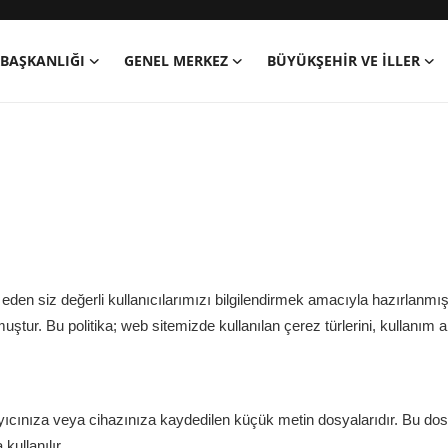
BAŞKANLIĞI
GENEL MERKEZ
BÜYÜKŞEHIR VE İLLER
eden siz değerli kullanıcılarımızı bilgilendirmek amacıyla hazırlanmışt
tur. Bu politika; web sitemizde kullanılan çerez türlerini, kullanım am
arayıcınıza veya cihazınıza kaydedilen küçük metin dosyalarıdır. Bu do
ullanılır.