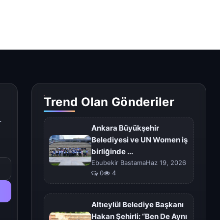
Trend Olan Gönderiler
r
Ankara Büyükşehir
Belediyesi ve UN Women iş
birliğinde ...
Ebubekir BastamaHaz 19, 2026
0
4
Altıeylül Belediye Başkanı
Hakan Şehirli: “Ben De Aynı