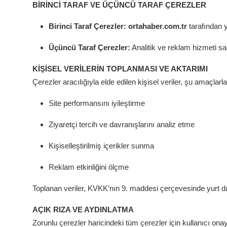
BİRİNCİ TARAF VE ÜÇÜNCÜ TARAF ÇEREZLER
Kamu Kurumları ve Üst Kurullar
Birinci Taraf Çerezler:
ortahaber.com.tr
tarafından ye
Üçüncü Taraf Çerezler:
Analitik ve reklam hizmeti sağ
KİŞİSEL VERİLERİN TOPLANMASI VE AKTARIMI
Çerezler aracılığıyla elde edilen kişisel veriler, şu amaçlarla 
Site performansını iyileştirme
Ziyaretçi tercih ve davranışlarını analiz etme
Kişiselleştirilmiş içerikler sunma
Reklam etkinliğini ölçme
Toplanan veriler, KVKK’nın 9. maddesi çerçevesinde yurt dışı
AÇIK RIZA VE AYDINLATMA
Zorunlu çerezler haricindeki tüm çerezler için kullanıcı onayı 