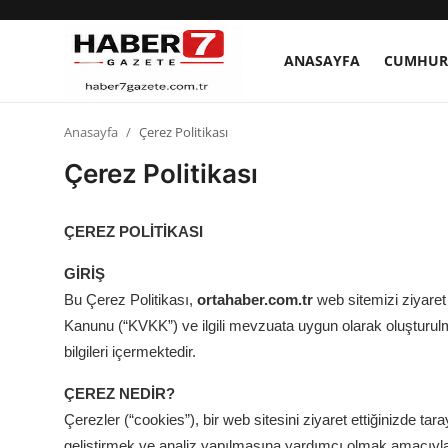
ANASAYFA
CUMHUR
Anasayfa
Anasayfa
Çerez Politikası
Çerez Politikası
Cumhurbaşkanlığı
Genel Merkez
ÇEREZ POLİTİKASI
GİRİŞ
Büyükşehir ve İller
Bu Çerez Politikası,
ortahaber.com.tr
web sitemizi ziyaret 
Valilikler
Kanunu (“KVKK”) ve ilgili mevzuata uygun olarak oluşturulmuş
bilgileri içermektedir.
Gallery
ÇEREZ NEDİR?
Çerezler (“cookies”), bir web sitesini ziyaret ettiğinizde t
Bakanlıklar
geliştirmek ve analiz yapılmasına yardımcı olmak amacıyla k