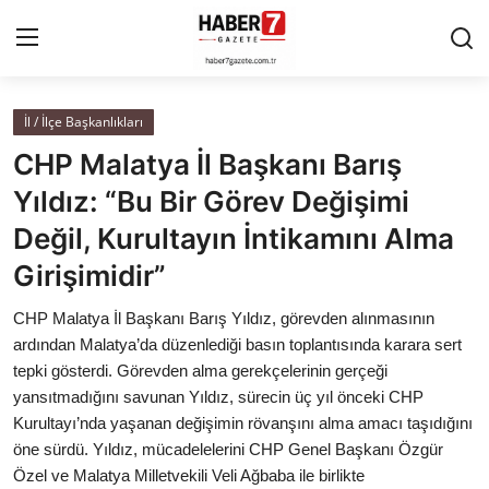
İl / İlçe Başkanlıkları
Anasayfa
CHP Malatya İl Başkanı Barış
Cumhurbaşkanlığı
Yıldız: “Bu Bir Görev Değişimi
Değil, Kurultayın İntikamını Alma
Genel Merkez
Girişimidir”
Büyükşehir ve İller
CHP Malatya İl Başkanı Barış Yıldız, görevden alınmasının
ardından Malatya’da düzenlediği basın toplantısında karara sert
Valilikler
tepki gösterdi. Görevden alma gerekçelerinin gerçeği
yansıtmadığını savunan Yıldız, sürecin üç yıl önceki CHP
Gallery
Kurultayı’nda yaşanan değişimin rövanşını alma amacı taşıdığını
öne sürdü. Yıldız, mücadelelerini CHP Genel Başkanı Özgür
Bakanlıklar
Özel ve Malatya Milletvekili Veli Ağbaba ile birlikte