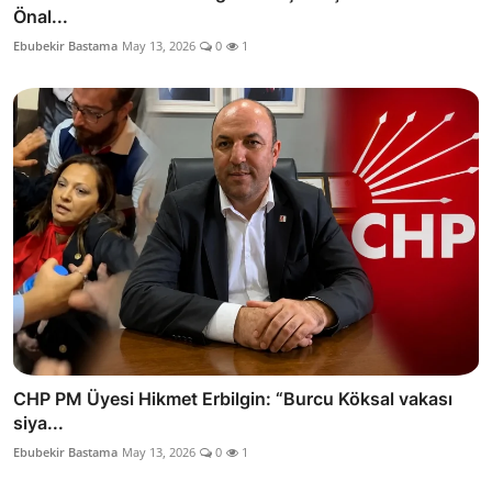
Önal...
Ebubekir Bastama
May 13, 2026
0
1
CHP PM Üyesi Hikmet Erbilgin: “Burcu Köksal vakası
siya...
Ebubekir Bastama
May 13, 2026
0
1