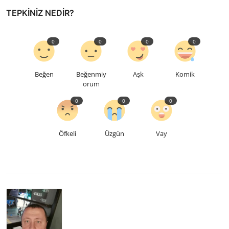
TEPKINIZ NEDIR?
0
0
0
0
Beğen
Beğenmiy
Aşk
Komik
orum
0
0
0
Öfkeli
Üzgün
Vay