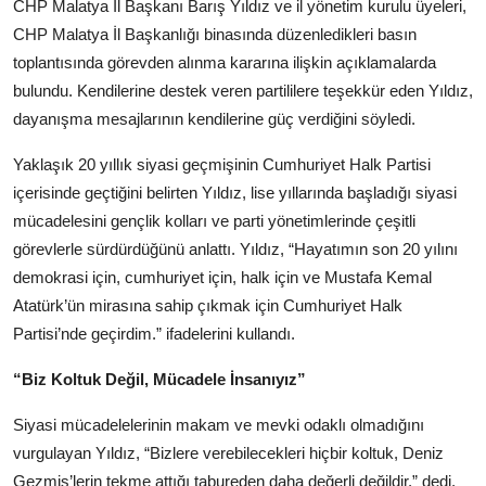
CHP Malatya İl Başkanı Barış Yıldız ve il yönetim kurulu üyeleri,
Kamu Kurumları ve Üst Kurullar
CHP Malatya İl Başkanlığı binasında düzenledikleri basın
toplantısında görevden alınma kararına ilişkin açıklamalarda
bulundu. Kendilerine destek veren partililere teşekkür eden Yıldız,
dayanışma mesajlarının kendilerine güç verdiğini söyledi.
Yaklaşık 20 yıllık siyasi geçmişinin Cumhuriyet Halk Partisi
içerisinde geçtiğini belirten Yıldız, lise yıllarında başladığı siyasi
mücadelesini gençlik kolları ve parti yönetimlerinde çeşitli
görevlerle sürdürdüğünü anlattı. Yıldız, “Hayatımın son 20 yılını
demokrasi için, cumhuriyet için, halk için ve Mustafa Kemal
Atatürk’ün mirasına sahip çıkmak için Cumhuriyet Halk
Partisi’nde geçirdim.” ifadelerini kullandı.
“Biz Koltuk Değil, Mücadele İnsanıyız”
Siyasi mücadelelerinin makam ve mevki odaklı olmadığını
vurgulayan Yıldız, “Bizlere verebilecekleri hiçbir koltuk, Deniz
Gezmiş’lerin tekme attığı tabureden daha değerli değildir.” dedi.