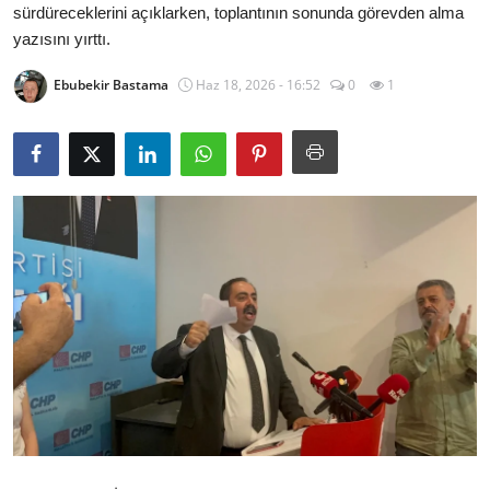
sürdüreceklerini açıklarken, toplantının sonunda görevden alma
İl / İlçe Başkanlıkları
yazısını yırttı.
İlçeler
Ebubekir Bastama
Haz 18, 2026 - 16:52
0
1
Kaymakamlıklar
TBMM
Siyasi Partiler
Yerel Yönetimler
Mülki İdare
Toplum ve Yaşam
Sivil Toplum Kuruluşları