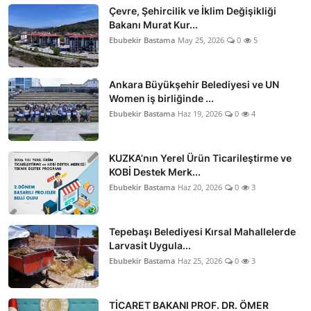
Çevre, Şehircilik ve İklim Değişikliği
Bakanı Murat Kur...
Ebubekir Bastama
May 25, 2026
0
5
Ankara Büyükşehir Belediyesi ve UN
Women iş birliğinde ...
Ebubekir Bastama
Haz 19, 2026
0
4
KUZKA’nın Yerel Ürün Ticarileştirme ve
KOBİ Destek Merk...
Ebubekir Bastama
Haz 20, 2026
0
3
Tepebaşı Belediyesi Kırsal Mahallelerde
Larvasit Uygula...
Ebubekir Bastama
Haz 25, 2026
0
3
TİCARET BAKANI PROF. DR. ÖMER