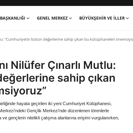
BAŞKANLIĞI
GENEL MERKEZ
BÜYÜKŞEHIR VE İLLER
tlu: “Cumhuriyetin bütün değerlerine sahip çıkan bu kütüphaneleri önemsiy
 Nilüfer Çınarlı Mutlu:
eğerlerine sahip çıkan
msiyoruz”
birliğinde hayata geçirilen iki yeni Cumhuriyet Kütüphanesi,
Merkezi’ndeki Gençlik Merkezi’nde düzenlenen törenlerle
a ve gençlerin nitelikli çalışma alanlarına erişimi vurgulanırken,