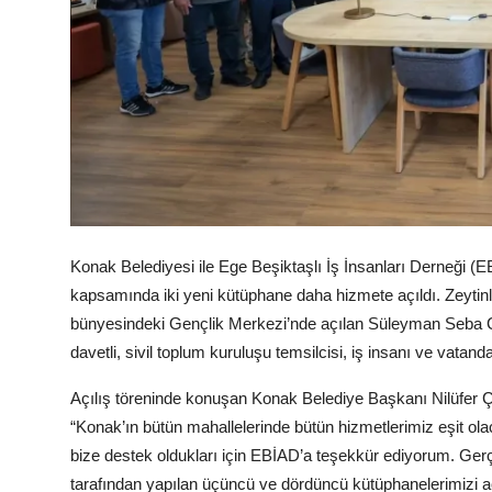
Kamu Kurumları ve Üst Kurullar
Konak Belediyesi ile Ege Beşiktaşlı İş İnsanları Derneği (
kapsamında iki yeni kütüphane daha hizmete açıldı. Zeytin
bünyesindeki Gençlik Merkezi’nde açılan Süleyman Seba C
davetli, sivil toplum kuruluşu temsilcisi, iş insanı ve vatanda
Açılış töreninde konuşan Konak Belediye Başkanı Nilüfer Çın
“Konak’ın bütün mahallelerinde bütün hizmetlerimiz eşit olac
bize destek oldukları için EBİAD’a teşekkür ediyorum. Ger
tarafından yapılan üçüncü ve dördüncü kütüphanelerimizi a