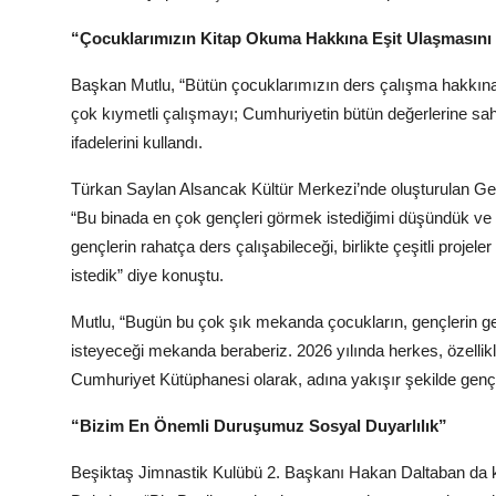
“Çocuklarımızın Kitap Okuma Hakkına Eşit Ulaşmasın
Başkan Mutlu, “Bütün çocuklarımızın ders çalışma hakkına
çok kıymetli çalışmayı; Cumhuriyetin bütün değerlerine sa
ifadelerini kullandı.
Türkan Saylan Alsancak Kültür Merkezi’nde oluşturulan Ge
“Bu binada en çok gençleri görmek istediğimi düşündük ve i
gençlerin rahatça ders çalışabileceği, birlikte çeşitli proje
istedik” diye konuştu.
Mutlu, “Bugün bu çok şık mekanda çocukların, gençlerin gel
isteyeceği mekanda beraberiz. 2026 yılında herkes, özellikle
Cumhuriyet Kütüphanesi olarak, adına yakışır şekilde gençl
“Bizim En Önemli Duruşumuz Sosyal Duyarlılık”
Beşiktaş Jimnastik Kulübü 2. Başkanı Hakan Daltaban da 