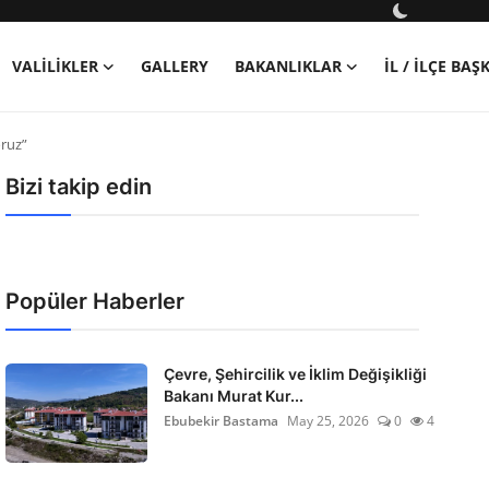
VALILIKLER
GALLERY
BAKANLIKLAR
İL / İLÇE BA
oruz”
Bizi takip edin
Popüler Haberler
Çevre, Şehircilik ve İklim Değişikliği
Bakanı Murat Kur...
Ebubekir Bastama
May 25, 2026
0
4