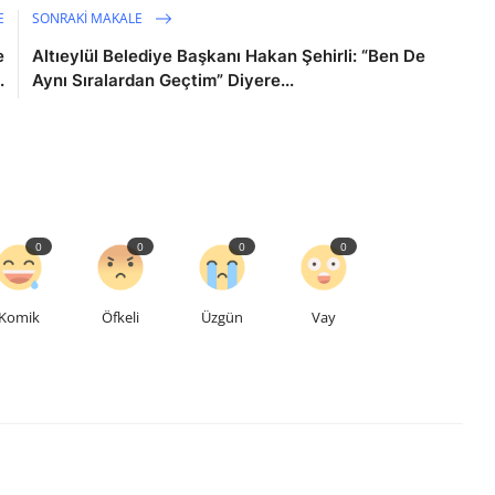
E
SONRAKI MAKALE
e
Altıeylül Belediye Başkanı Hakan Şehirli: “Ben De
.
Aynı Sıralardan Geçtim” Diyere...
0
0
0
0
Komik
Öfkeli
Üzgün
Vay