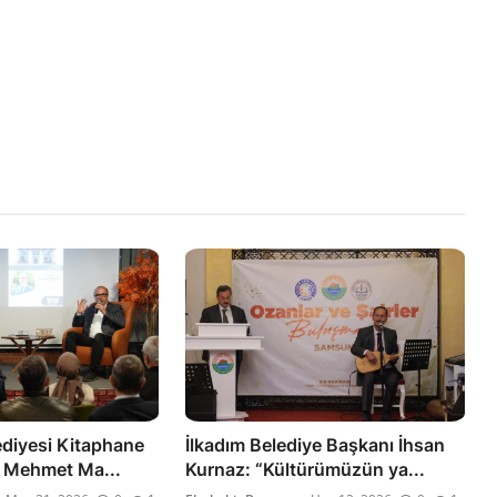
ediyesi Kitaphane
İlkadım Belediye Başkanı İhsan
e Mehmet Ma...
Kurnaz: “Kültürümüzün ya...