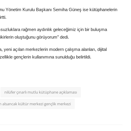
yonu Yönetim Kurulu Başkanı Semiha Güneş ise kütüphanelerin
tti.
suzluklara rağmen aydınlık geleceğimiz için bir buluşma
 fikirlerin oluştuğunu görüyorum” dedi.
 yeni açılan merkezlerin modern çalışma alanları, dijital
llikle gençlerin kullanımına sunulduğu belirtildi.
nilüfer çınarlı mutlu kütüphane açıklaması
n alsancak kültür merkezi gençlik merkezi