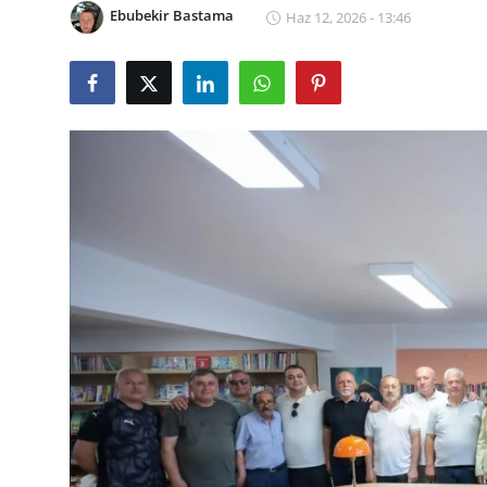
Ebubekir Bastama
Haz 12, 2026 - 13:46
İl / İlçe Başkanlıkları
İlçeler
Kaymakamlıklar
TBMM
Siyasi Partiler
Yerel Yönetimler
Mülki İdare
Toplum ve Yaşam
Sivil Toplum Kuruluşları