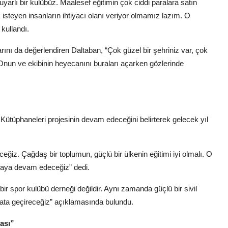
arlı bir kulübüz. Maalesef eğitimin çok ciddi paralara satın
 isteyen insanların ihtiyacı olanı veriyor olmamız lazım. O
 kullandı.
ını da değerlendiren Daltaban, “Çok güzel bir şehriniz var, çok
 Onun ve ekibinin heyecanını buraları açarken gözlerinde
tüphaneleri projesinin devam edeceğini belirterek gelecek yıl
ğiz. Çağdaş bir toplumun, güçlü bir ülkenin eğitimi iyi olmalı. O
maya devam edeceğiz” dedi.
ir spor kulübü derneği değildir. Aynı zamanda güçlü bir sivil
yata geçireceğiz” açıklamasında bulundu.
ası”