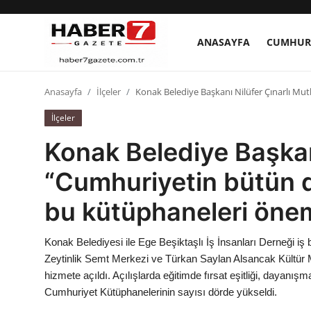
ANASAYFA
CUMHUR
Anasayfa
Anasayfa
İlçeler
Konak Belediye Başkanı Nilüfer Çınarlı Mu
İlçeler
Cumhurbaşkanlığı
Konak Belediye Başkanı
Genel Merkez
“Cumhuriyetin bütün d
Büyükşehir ve İller
bu kütüphaneleri öne
Valilikler
Konak Belediyesi ile Ege Beşiktaşlı İş İnsanları Derneği iş 
Gallery
Zeytinlik Semt Merkezi ve Türkan Saylan Alsancak Kültür 
hizmete açıldı. Açılışlarda eğitimde fırsat eşitliği, dayanışm
Cumhuriyet Kütüphanelerinin sayısı dörde yükseldi.
Bakanlıklar