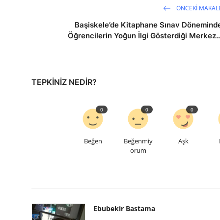
ÖNCEKI MAKAL
Başiskele’de Kitaphane Sınav Dönemind
Öğrencilerin Yoğun İlgi Gösterdiği Merkez..
TEPKINIZ NEDIR?
0
0
0
Beğen
Beğenmiy
Aşk
orum
Ebubekir Bastama