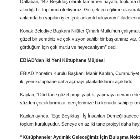
Daltaban, “Biz Beşiktaş olarak tamamen hayata, topluma duy
alındığı bir toplumda ilerliyoruz. Gerçekten eğitime ulaşmak
anlamda bu yapılan işleri çok anlamlı buluyorum” ifadelerini
Konak Belediye Başkanı Nilüfer Çınarlı Mutlu’nun çalışmalar
güzel bir semtiniz ve çok vizyon sahibi bir başkanınız var.
gördüğüm için çok mutlu ve heyecanlıyım” dedi.
EBİAD’dan İki Yeni Kütüphane Müjdesi
EBİAD Yönetim Kurulu Başkanı Mahir Kaplan, Cumhuriyet Kü
iki yeni kütüphane daha açmayı planladıklarını açıkladı.
Kaplan, “Dört tane güzel proje yaptık, yapmaya devam edece
yüzden çocuklarımıza, gençlerimize bu konuda sahip çık
Kaplan ayrıca, “Ege Beşiktaşlı İş İnsanları Derneği sadece b
toplum kuruluşudur. Seneye en az iki tane projeyi daha ha
“Kütüphaneler Aydınlık Geleceğimiz İçin Buluşma Nokt