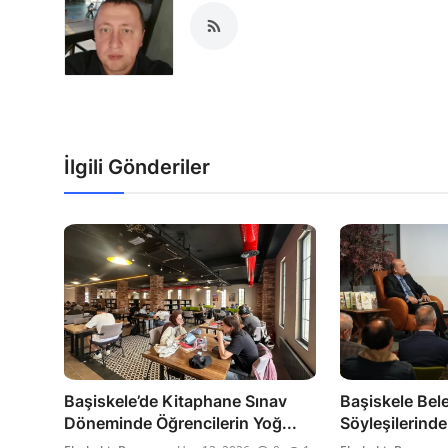
İlgili Gönderiler
Başiskele’de Kitaphane Sınav
Başiskele Bel
Döneminde Öğrencilerin Yoğ...
Söyleşilerind