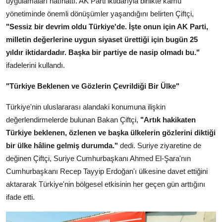
uygulamaları hatırlattı. AK Parti iktidarıyla birlikte kamu
yönetiminde önemli dönüşümler yaşandığını belirten Çiftçi,
"Sessiz bir devrim oldu Türkiye'de. İşte onun için AK Parti,
milletin değerlerine uygun siyaset ürettiği için bugün 25
yıldır iktidardadır. Başka bir partiye de nasip olmadı bu."
ifadelerini kullandı.
"Türkiye Beklenen ve Gözlerin Çevrildiği Bir Ülke"
Türkiye'nin uluslararası alandaki konumuna ilişkin
değerlendirmelerde bulunan Bakan Çiftçi,
"Artık hakikaten
Türkiye beklenen, özlenen ve başka ülkelerin gözlerini diktiği
bir ülke hâline gelmiş durumda."
dedi. Suriye ziyaretine de
değinen Çiftçi, Suriye Cumhurbaşkanı Ahmed El-Şara'nın
Cumhurbaşkanı Recep Tayyip Erdoğan'ı ülkesine davet ettiğini
aktararak Türkiye'nin bölgesel etkisinin her geçen gün arttığını
ifade etti.