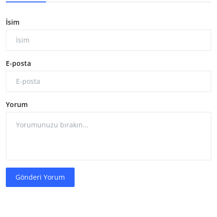
İsim
E-posta
Yorum
Gönderi Yorum