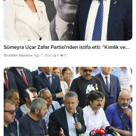
Sümeyra Uçar Zafer Partisi’nden istifa etti: “Kimlik ve...
Ebubekir Bastama
Ağu 7, 2026
0
0