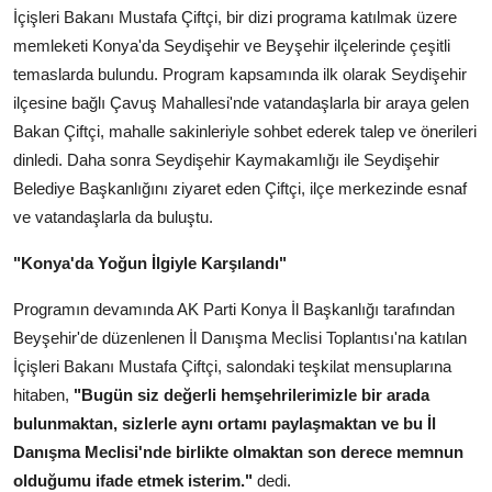
İçişleri Bakanı Mustafa Çiftçi, bir dizi programa katılmak üzere
Kamu Kurumları ve Üst Kurullar
memleketi Konya'da Seydişehir ve Beyşehir ilçelerinde çeşitli
temaslarda bulundu. Program kapsamında ilk olarak Seydişehir
ilçesine bağlı Çavuş Mahallesi'nde vatandaşlarla bir araya gelen
Bakan Çiftçi, mahalle sakinleriyle sohbet ederek talep ve önerileri
dinledi. Daha sonra Seydişehir Kaymakamlığı ile Seydişehir
Belediye Başkanlığını ziyaret eden Çiftçi, ilçe merkezinde esnaf
ve vatandaşlarla da buluştu.
"Konya'da Yoğun İlgiyle Karşılandı"
Programın devamında AK Parti Konya İl Başkanlığı tarafından
Beyşehir'de düzenlenen İl Danışma Meclisi Toplantısı'na katılan
İçişleri Bakanı Mustafa Çiftçi, salondaki teşkilat mensuplarına
hitaben,
"Bugün siz değerli hemşehrilerimizle bir arada
bulunmaktan, sizlerle aynı ortamı paylaşmaktan ve bu İl
Danışma Meclisi'nde birlikte olmaktan son derece memnun
olduğumu ifade etmek isterim."
dedi.