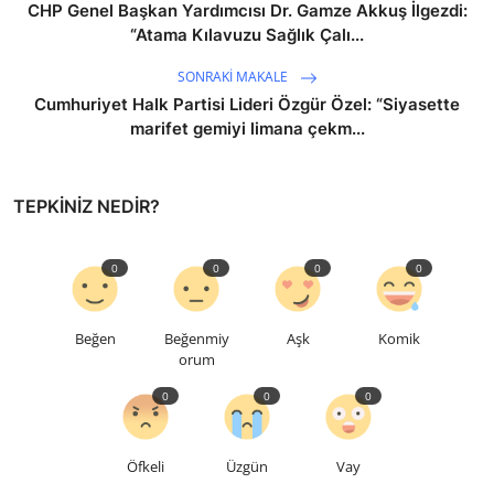
CHP Genel Başkan Yardımcısı Dr. Gamze Akkuş İlgezdi:
“Atama Kılavuzu Sağlık Çalı...
SONRAKI MAKALE
Cumhuriyet Halk Partisi Lideri Özgür Özel: “Siyasette
marifet gemiyi limana çekm...
TEPKINIZ NEDIR?
0
0
0
0
Beğen
Beğenmiy
Aşk
Komik
orum
0
0
0
Öfkeli
Üzgün
Vay