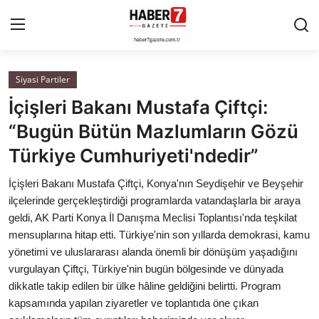
Siyasi Partiler
Anasayfa
İçişleri Bakanı Mustafa Çiftçi:
Cumhurbaşkanlığı
“Bugün Bütün Mazlumların Gözü
Türkiye Cumhuriyeti'ndedir”
Genel Merkez
İçişleri Bakanı Mustafa Çiftçi, Konya'nın Seydişehir ve Beyşehir
Büyükşehir ve İller
ilçelerinde gerçekleştirdiği programlarda vatandaşlarla bir araya
geldi, AK Parti Konya İl Danışma Meclisi Toplantısı'nda teşkilat
Valilikler
mensuplarına hitap etti. Türkiye'nin son yıllarda demokrasi, kamu
yönetimi ve uluslararası alanda önemli bir dönüşüm yaşadığını
Gallery
vurgulayan Çiftçi, Türkiye'nin bugün bölgesinde ve dünyada
dikkatle takip edilen bir ülke hâline geldiğini belirtti. Program
Bakanlıklar
kapsamında yapılan ziyaretler ve toplantıda öne çıkan