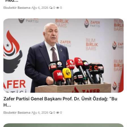
“Hed...
Ebubekir Bastama
Ağu 6, 2026
0
0
Zafer Partisi Genel Başkanı Prof. Dr. Ümit Özdağ: “Bu
H...
Ebubekir Bastama
Ağu 6, 2026
0
0