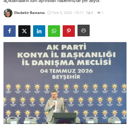
açıklamaların tüm ayrıntıları haberimizde yer alıyor.
İl / İlçe Başkanlıkları
Ebubekir Bastama
Tem 5, 2026 - 10:11
0
1
İlçeler
Kaymakamlıklar
TBMM
Siyasi Partiler
Yerel Yönetimler
Mülki İdare
Toplum ve Yaşam
Sivil Toplum Kuruluşları