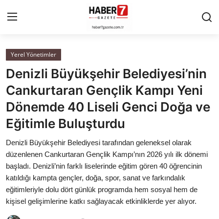
Yerel Yönetimler
Anasayfa
Denizli Büyükşehir Belediyesi’nin
Cumhurbaşkanlığı
Cankurtaran Gençlik Kampı Yeni
Dönemde 40 Liseli Genci Doğa ve
Genel Merkez
Eğitimle Buluşturdu
Büyükşehir ve İller
Denizli Büyükşehir Belediyesi tarafından geleneksel olarak
düzenlenen Cankurtaran Gençlik Kampı’nın 2026 yılı ilk dönemi
Valilikler
başladı. Denizli’nin farklı liselerinde eğitim gören 40 öğrencinin
katıldığı kampta gençler, doğa, spor, sanat ve farkındalık
Gallery
eğitimleriyle dolu dört günlük programda hem sosyal hem de
kişisel gelişimlerine katkı sağlayacak etkinliklerde yer alıyor.
Bakanlıklar