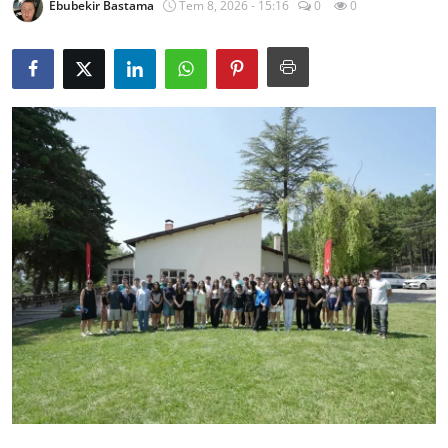
Ebubekir Bastama
Tem 8, 2026 - 15:16
0
0
İl / İlçe Başkanlıkları
İlçeler
Kaymakamlıklar
TBMM
Siyasi Partiler
Yerel Yönetimler
Mülki İdare
Toplum ve Yaşam
Sivil Toplum Kuruluşları