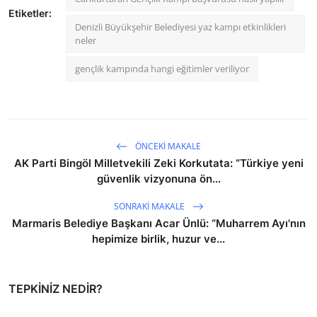
Etiketler:
Denizli Büyükşehir Belediyesi yaz kampı etkinlikleri
neler
gençlik kampında hangi eğitimler veriliyor
ÖNCEKI MAKALE
AK Parti Bingöl Milletvekili Zeki Korkutata: “Türkiye yeni
güvenlik vizyonuna ön...
SONRAKI MAKALE
Marmaris Belediye Başkanı Acar Ünlü: “Muharrem Ayı'nın
hepimize birlik, huzur ve...
TEPKINIZ NEDIR?