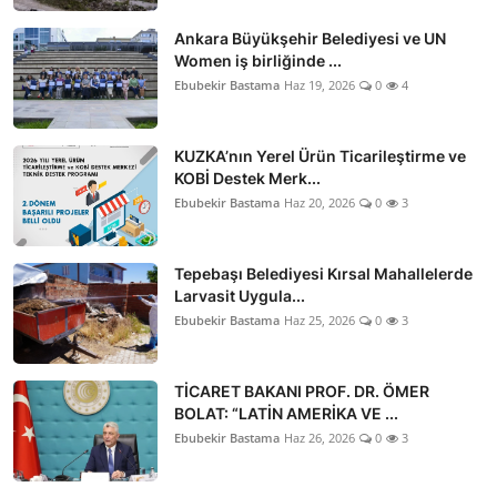
Ankara Büyükşehir Belediyesi ve UN
Women iş birliğinde ...
Ebubekir Bastama
Haz 19, 2026
0
4
KUZKA’nın Yerel Ürün Ticarileştirme ve
KOBİ Destek Merk...
Ebubekir Bastama
Haz 20, 2026
0
3
Tepebaşı Belediyesi Kırsal Mahallelerde
Larvasit Uygula...
Ebubekir Bastama
Haz 25, 2026
0
3
TİCARET BAKANI PROF. DR. ÖMER
BOLAT: “LATİN AMERİKA VE ...
Ebubekir Bastama
Haz 26, 2026
0
3