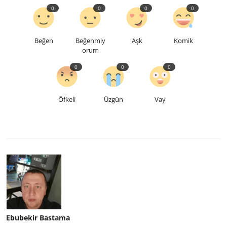
0
0
0
0
Beğen
Beğenmiy
Aşk
Komik
orum
0
0
0
Öfkeli
Üzgün
Vay
Ebubekir Bastama