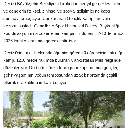
Denizli Büyükşehir Belediyesi tarafından her yıl gerçekleştirilen
Kamu Kurumları ve Üst Kurullar
ve gençlerin fiziksel, zihinsel ve sosyal gelişimlerine katkı
sunmayı amaçlayan Cankurtaran Gençlik Kampı’nın yeni
sezonu başladı. Gençlik ve Spor Hizmetleri Dairesi Başkanlığı
koordinasyonunda düzenlenen kampın ilk dönemi, 7-10 Temmuz
2026 tarihleri arasında gerçekleştiriliyor.
Denizli’nin farklı liselerinde öğrenim gören 40 öğrencinin katıldığı
kamp, 1200 metre rakımda bulunan Cankurtaran Mesireliği’nde
düzenleniyor. Dört gün sürecek program kapsamında gençler,
şehir yaşamının yoğun temposundan uzak bir ortamda çeşitli
etkinliklere katılma imkânı buluyor.