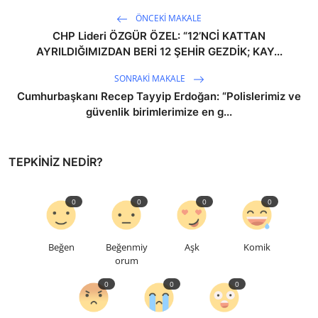
ÖNCEKI MAKALE
CHP Lideri ÖZGÜR ÖZEL: “12’NCİ KATTAN
AYRILDIĞIMIZDAN BERİ 12 ŞEHİR GEZDİK; KAY...
SONRAKI MAKALE
Cumhurbaşkanı Recep Tayyip Erdoğan: “Polislerimiz ve
güvenlik birimlerimize en g...
TEPKINIZ NEDIR?
0
0
0
0
Beğen
Beğenmiy
Aşk
Komik
orum
0
0
0