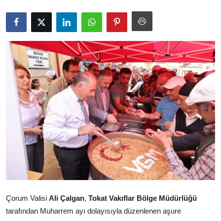
İl / İlçe Başkanlıkları
İlçeler
Kaymakamlıklar
TBMM
Siyasi Partiler
Yerel Yönetimler
Mülki İdare
Toplum ve Yaşam
Çorum Valisi
Ali Çalgan
,
Tokat Vakıflar Bölge Müdürlüğü
Sivil Toplum Kuruluşları
tarafından Muharrem ayı dolayısıyla düzenlenen aşure