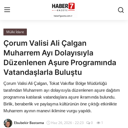
Mülki İdare
Anasayfa
Çorum Valisi Ali Çalgan
Cumhurbaşkanlığı
Muharrem Ayı Dolayısıyla
Düzenlenen Aşure Programında
Genel Merkez
Vatandaşlarla Buluştu
Büyükşehir ve İller
Çorum Valisi Ali Çalgan, Tokat Vakıflar Bölge Müdürlüğü
tarafından Muharrem ayı dolayısıyla düzenlenen aşure dağıtım
Valilikler
programına katılarak vatandaşlara aşure ikramında bulundu.
Birlik, beraberlik ve paylaşma kültürünün öne çıktığı etkinlikte
Gallery
Muharrem ayının manevi iklimine vurgu yapıldı.
Bakanlıklar
Ebubekir Bastama
Haz 26, 2026 - 22:23
0
1