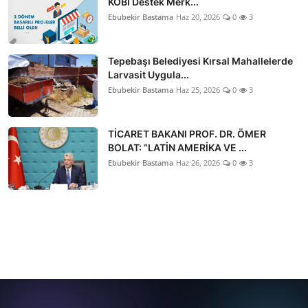
KOBİ Destek Merk...
Ebubekir Bastama
Haz 20, 2026
0
3
Tepebaşı Belediyesi Kırsal Mahallelerde
Larvasit Uygula...
Ebubekir Bastama
Haz 25, 2026
0
3
TİCARET BAKANI PROF. DR. ÖMER
BOLAT: “LATİN AMERİKA VE ...
Ebubekir Bastama
Haz 26, 2026
0
3