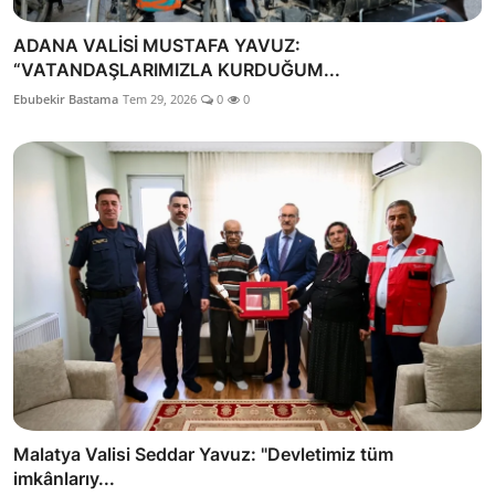
ADANA VALİSİ MUSTAFA YAVUZ:
“VATANDAŞLARIMIZLA KURDUĞUM...
Ebubekir Bastama
Tem 29, 2026
0
0
Malatya Valisi Seddar Yavuz: "Devletimiz tüm
imkânlarıy...