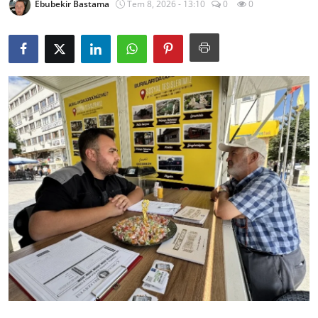
Ebubekir Bastama
Tem 8, 2026 - 13:10
0
0
İl / İlçe Başkanlıkları
İlçeler
Kaymakamlıklar
TBMM
Siyasi Partiler
Yerel Yönetimler
Mülki İdare
Toplum ve Yaşam
Sivil Toplum Kuruluşları