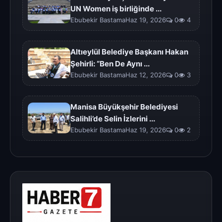
UN Women iş birliğinde ...
Ebubekir BastamaHaz 19, 2026
0
4
Altıeylül Belediye Başkanı Hakan
Şehirli: “Ben De Aynı ...
Ebubekir BastamaHaz 12, 2026
0
3
Manisa Büyükşehir Belediyesi
Salihli’de Selin İzlerini ...
Ebubekir BastamaHaz 19, 2026
0
2