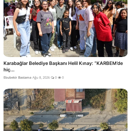
Karabağlar Belediye Başkanı Helil Kınay: “KARBEM’de
hiç...
Ebubekir Bastama
Ağu 8, 2026
0
0