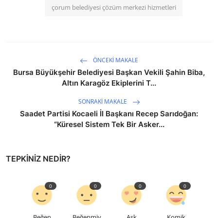
çorum belediyesi çözüm merkezi hizmetleri
ÖNCEKI MAKALE
Bursa Büyükşehir Belediyesi Başkan Vekili Şahin Biba,
Altın Karagöz Ekiplerini T...
SONRAKI MAKALE
Saadet Partisi Kocaeli İl Başkanı Recep Sarıdoğan:
“Küresel Sistem Tek Bir Asker...
TEPKINIZ NEDIR?
0
0
0
0
Beğen
Beğenmiy
Aşk
Komik