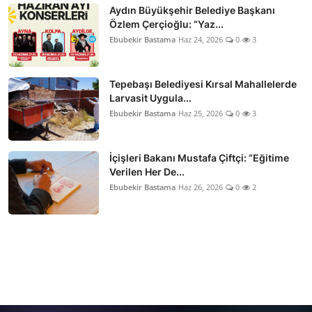
Aydın Büyükşehir Belediye Başkanı
Özlem Çerçioğlu: “Yaz...
Ebubekir Bastama
Haz 24, 2026
0
3
Tepebaşı Belediyesi Kırsal Mahallelerde
Larvasit Uygula...
Ebubekir Bastama
Haz 25, 2026
0
3
İçişleri Bakanı Mustafa Çiftçi: “Eğitime
Verilen Her De...
Ebubekir Bastama
Haz 26, 2026
0
2