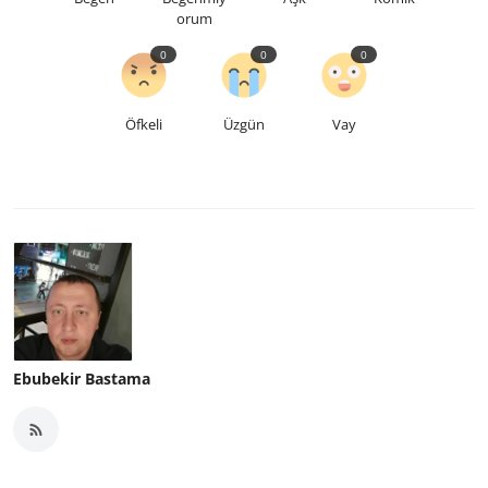
orum
0
0
0
Öfkeli
Üzgün
Vay
Ebubekir Bastama