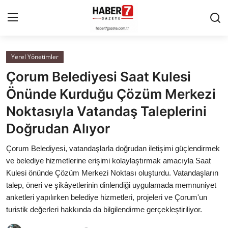
Yerel Yönetimler
Anasayfa
Çorum Belediyesi Saat Kulesi
Cumhurbaşkanlığı
Önünde Kurduğu Çözüm Merkezi
Noktasıyla Vatandaş Taleplerini
Genel Merkez
Doğrudan Alıyor
Büyükşehir ve İller
Çorum Belediyesi, vatandaşlarla doğrudan iletişimi güçlendirmek
ve belediye hizmetlerine erişimi kolaylaştırmak amacıyla Saat
Valilikler
Kulesi önünde Çözüm Merkezi Noktası oluşturdu. Vatandaşların
talep, öneri ve şikâyetlerinin dinlendiği uygulamada memnuniyet
Gallery
anketleri yapılırken belediye hizmetleri, projeleri ve Çorum'un
turistik değerleri hakkında da bilgilendirme gerçekleştiriliyor.
Bakanlıklar