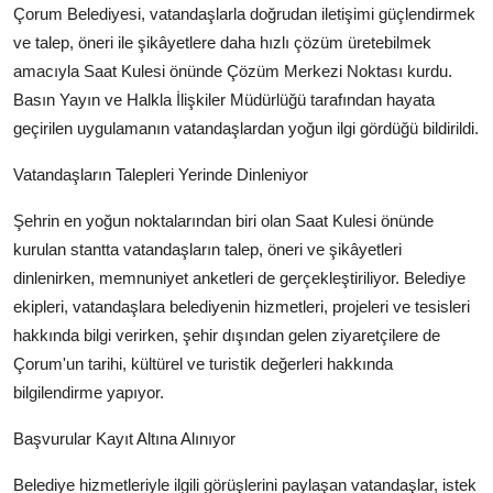
Çorum Belediyesi, vatandaşlarla doğrudan iletişimi güçlendirmek
Kamu Kurumları ve Üst Kurullar
ve talep, öneri ile şikâyetlere daha hızlı çözüm üretebilmek
amacıyla Saat Kulesi önünde Çözüm Merkezi Noktası kurdu.
Basın Yayın ve Halkla İlişkiler Müdürlüğü tarafından hayata
geçirilen uygulamanın vatandaşlardan yoğun ilgi gördüğü bildirildi.
Vatandaşların Talepleri Yerinde Dinleniyor
Şehrin en yoğun noktalarından biri olan Saat Kulesi önünde
kurulan stantta vatandaşların talep, öneri ve şikâyetleri
dinlenirken, memnuniyet anketleri de gerçekleştiriliyor. Belediye
ekipleri, vatandaşlara belediyenin hizmetleri, projeleri ve tesisleri
hakkında bilgi verirken, şehir dışından gelen ziyaretçilere de
Çorum'un tarihi, kültürel ve turistik değerleri hakkında
bilgilendirme yapıyor.
Başvurular Kayıt Altına Alınıyor
Belediye hizmetleriyle ilgili görüşlerini paylaşan vatandaşlar, istek