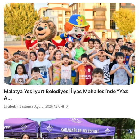
Malatya Yeşilyurt Belediyesi İlyas Mahallesi’nde “Yaz
A...
Ebubekir Bastama
Ağu 7, 2026
0
0