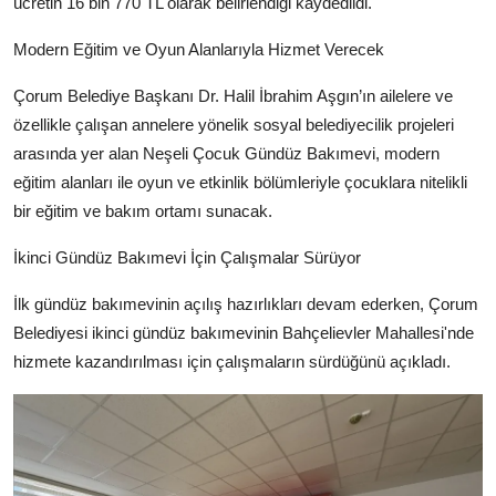
ücretin 16 bin 770 TL olarak belirlendiği kaydedildi.
Modern Eğitim ve Oyun Alanlarıyla Hizmet Verecek
Çorum Belediye Başkanı Dr. Halil İbrahim Aşgın’ın ailelere ve
özellikle çalışan annelere yönelik sosyal belediyecilik projeleri
arasında yer alan Neşeli Çocuk Gündüz Bakımevi, modern
eğitim alanları ile oyun ve etkinlik bölümleriyle çocuklara nitelikli
bir eğitim ve bakım ortamı sunacak.
İkinci Gündüz Bakımevi İçin Çalışmalar Sürüyor
İlk gündüz bakımevinin açılış hazırlıkları devam ederken, Çorum
Belediyesi ikinci gündüz bakımevinin Bahçelievler Mahallesi'nde
hizmete kazandırılması için çalışmaların sürdüğünü açıkladı.