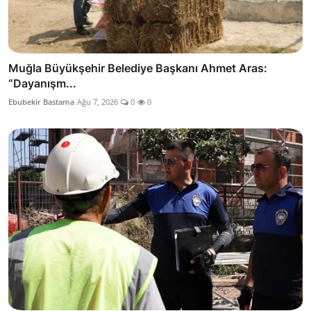
Muğla Büyükşehir Belediye Başkanı Ahmet Aras:
“Dayanışm...
Ebubekir Bastama
Ağu 7, 2026
0
0