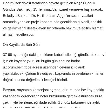
Çorum Belediyesi tarafından hayata geçirilen Neşeli Çocuk
Kamu Kurumları ve Üst Kurullar
Gündüz Bakımevi, 15 Temmuz’da hizmet vermeye başlayacak.
Belediye Başkanı Dr. Halil İbrahim Aşgın’ın seçim vaatleri
arasında yer alan proje kapsamında çocukların güvenli, sağlıklı
ve gelişimlerini destekleyen bir ortamda bakım ve eğitim hizmeti
alması hedefleniyor.
Ön Kayıtlarda Son Gün
37-66 ay aralığındaki çocukların kabul edileceği gündüz bakımevi
için ön kayıt başvuruları bugün gün sonuna kadar
u.corum.bel.tr/gbe adresi üzerinden çevrim içi olarak
yapılabilecek. Çorum Belediyesi, başvuruların belirlenen kriterler
doğrultusunda değerlendirileceğini bildirdi.
Başvuru sayısının kontenjanı aşması durumunda ise kayıt hakkı
kazanacak öğrencilerin noter huzurunda gerçekleştirilecek kura
çekimiyle belirleneceği ifade edildi. Gündüz bakımevinde aylık