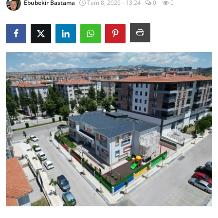
Ebubekir Bastama
Tem 8, 2026 - 13:24
0
0
İl / İlçe Başkanlıkları
İlçeler
Kaymakamlıklar
TBMM
Siyasi Partiler
Yerel Yönetimler
Mülki İdare
Toplum ve Yaşam
Sivil Toplum Kuruluşları