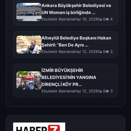
Ankara Büyükşehir Belediyesi ve
UN Women iş birliğinde ...
Ebubekir BastamaHaz 19, 2026
0
4
Altıeylül Belediye Başkanı Hakan
Şehirli: “Ben De Aynı ...
Ebubekir BastamaHaz 12, 2026
0
3
İZMİR BÜYÜKŞEHİR
BELEDİYESİ’NİN YANGINA
DİRENÇLİ KÖY PR...
Ebubekir BastamaHaz 12, 2026
0
3