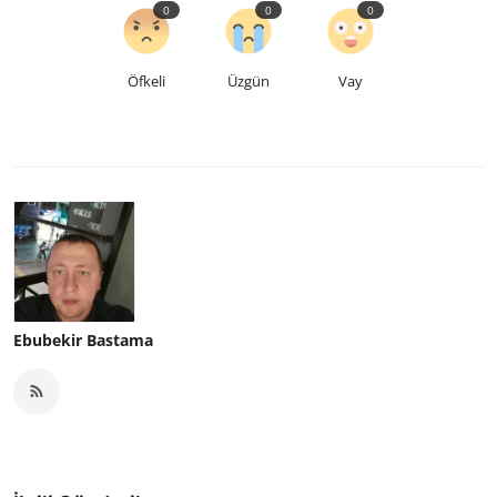
0
0
0
Öfkeli
Üzgün
Vay
Ebubekir Bastama