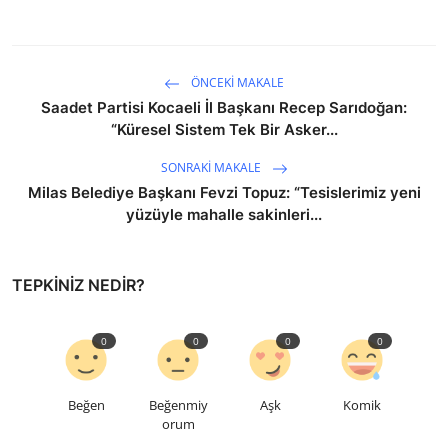
ÖNCEKI MAKALE
Saadet Partisi Kocaeli İl Başkanı Recep Sarıdoğan:
“Küresel Sistem Tek Bir Asker...
SONRAKI MAKALE
Milas Belediye Başkanı Fevzi Topuz: “Tesislerimiz yeni
yüzüyle mahalle sakinleri...
TEPKINIZ NEDIR?
0
0
0
0
Beğen
Beğenmiy
Aşk
Komik
orum