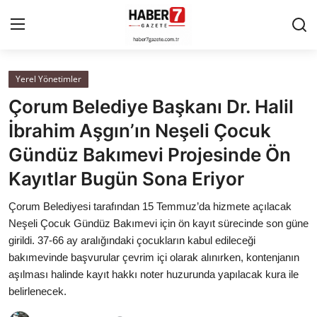
Yerel Yönetimler
Anasayfa
Çorum Belediye Başkanı Dr. Halil
Cumhurbaşkanlığı
İbrahim Aşgın’ın Neşeli Çocuk
Gündüz Bakımevi Projesinde Ön
Genel Merkez
Kayıtlar Bugün Sona Eriyor
Büyükşehir ve İller
Çorum Belediyesi tarafından 15 Temmuz’da hizmete açılacak
Neşeli Çocuk Gündüz Bakımevi için ön kayıt sürecinde son güne
Valilikler
girildi. 37-66 ay aralığındaki çocukların kabul edileceği
bakımevinde başvurular çevrim içi olarak alınırken, kontenjanın
Gallery
aşılması halinde kayıt hakkı noter huzurunda yapılacak kura ile
belirlenecek.
Bakanlıklar