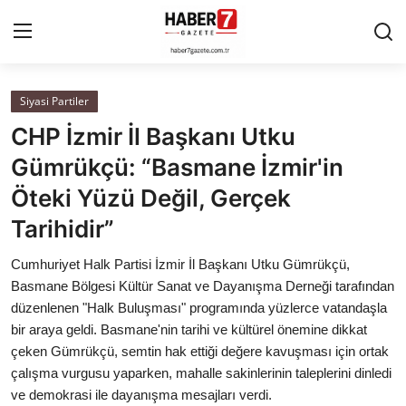
Siyasi Partiler
Anasayfa
CHP İzmir İl Başkanı Utku
Cumhurbaşkanlığı
Gümrükçü: “Basmane İzmir'in
Öteki Yüzü Değil, Gerçek
Genel Merkez
Tarihidir”
Büyükşehir ve İller
Cumhuriyet Halk Partisi İzmir İl Başkanı Utku Gümrükçü,
Basmane Bölgesi Kültür Sanat ve Dayanışma Derneği tarafından
Valilikler
düzenlenen "Halk Buluşması" programında yüzlerce vatandaşla
bir araya geldi. Basmane'nin tarihi ve kültürel önemine dikkat
Gallery
çeken Gümrükçü, semtin hak ettiği değere kavuşması için ortak
çalışma vurgusu yaparken, mahalle sakinlerinin taleplerini dinledi
Bakanlıklar
ve demokrasi ile dayanışma mesajları verdi.