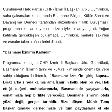
Kamu Kurumları ve Üst Kurullar
Cumhuriyet Halk Partisi (CHP) İzmir İl Başkanı Utku Gümrükçü,
saha çalışmaları kapsamında Basmane Bölgesi Kültür Sanat ve
Dayanışma Derneği tarafından düzenlenen "Halk Buluşması"
programına katılarak yüzlerce İzmirliyle bir araya geldi. Yoğun
katılımla gerçekleşen buluşmada Gümrükçü, mahalle sakinleri
ve esnafın talep ile önerilerini dinledi.
"Basmane İzmir'in Kalbidir"
Programda konuşan CHP İzmir İl Başkanı Utku Gümrükçü,
Basmane'nin İzmir'in tarihi ve kültürel kimliğinde önemli bir yere
sahip olduğunu belirterek,
"Basmane İzmir'in giriş kapısı...
Biraz arka sırada kalmış ama İzmir'in kalbi olan bir yer. Hak
ettiği değeri muhtarlarımızla, Basmane'de yaşayanlarla,
esnafımızla hep birlikte vereceğiz. Basmane İzmir'in öteki
yüzü değil, gerçek tarihidir. Bize düşen; Münir Tunç
başkanlığındaki derneğimizle ve tüm paydaşlarla el ele