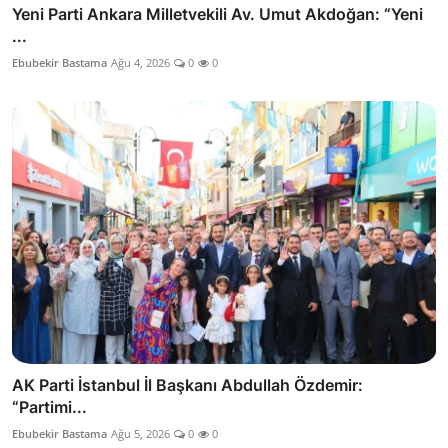
Yeni Parti Ankara Milletvekili Av. Umut Akdoğan: “Yeni
...
Ebubekir Bastama
Ağu 4, 2026
0
0
AK Parti İstanbul İl Başkanı Abdullah Özdemir:
“Partimi...
Ebubekir Bastama
Ağu 5, 2026
0
0