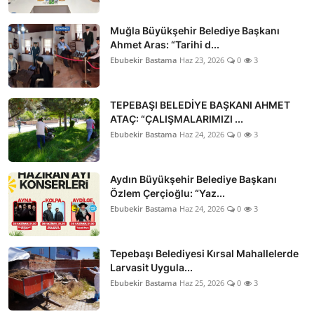
Muğla Büyükşehir Belediye Başkanı
Ahmet Aras: “Tarihi d...
Ebubekir Bastama
Haz 23, 2026
0
3
TEPEBAŞI BELEDİYE BAŞKANI AHMET
ATAÇ: “ÇALIŞMALARIMIZI ...
Ebubekir Bastama
Haz 24, 2026
0
3
Aydın Büyükşehir Belediye Başkanı
Özlem Çerçioğlu: “Yaz...
Ebubekir Bastama
Haz 24, 2026
0
3
Tepebaşı Belediyesi Kırsal Mahallelerde
Larvasit Uygula...
Ebubekir Bastama
Haz 25, 2026
0
3