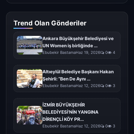
Trend Olan Gönderiler
Ankara Büyükşehir Belediyesi ve
UN Women iş birliğinde ...
Ebubekir BastamaHaz 19, 2026
0
4
Altıeylül Belediye Başkanı Hakan
Şehirli: “Ben De Aynı ...
Ebubekir BastamaHaz 12, 2026
0
3
İZMİR BÜYÜKŞEHİR
BELEDİYESİ’NİN YANGINA
DİRENÇLİ KÖY PR...
Ebubekir BastamaHaz 12, 2026
0
3