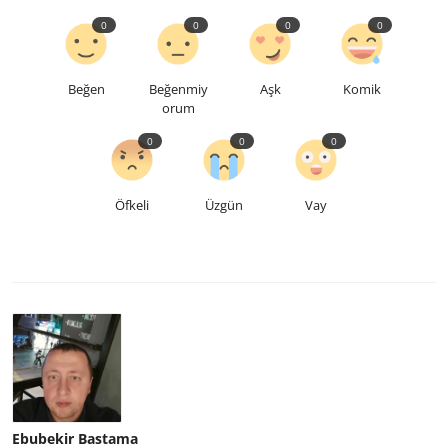
0
0
0
0
Beğen
Beğenmiy
Aşk
Komik
orum
0
0
0
Öfkeli
Üzgün
Vay
Ebubekir Bastama