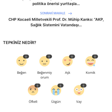
politika önerisi yurttaşla...
SONRAKI MAKALE
CHP Kocaeli Milletvekili Prof. Dr. Mühip Kanko: “AKP,
Sağlık Sistemini Vatandaşı...
TEPKINIZ NEDIR?
0
0
0
0
Beğen
Beğenmiy
Aşk
Komik
orum
0
0
0
Öfkeli
Üzgün
Vay