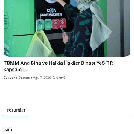
TBMM Ana Bina ve Halkla İlişkiler Binası YeS-TR
kapsamı...
Ebubekir Bastama
Ağu 7, 2026
0
0
Yorumlar
İsim