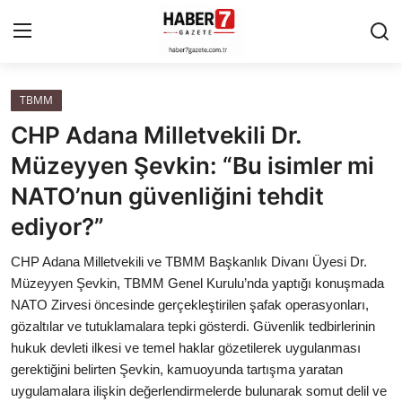
TBMM
Anasayfa
CHP Adana Milletvekili Dr.
Cumhurbaşkanlığı
Müzeyyen Şevkin: “Bu isimler mi
NATO’nun güvenliğini tehdit
Genel Merkez
ediyor?”
Büyükşehir ve İller
CHP Adana Milletvekili ve TBMM Başkanlık Divanı Üyesi Dr.
Müzeyyen Şevkin, TBMM Genel Kurulu’nda yaptığı konuşmada
Valilikler
NATO Zirvesi öncesinde gerçekleştirilen şafak operasyonları,
gözaltılar ve tutuklamalara tepki gösterdi. Güvenlik tedbirlerinin
Gallery
hukuk devleti ilkesi ve temel haklar gözetilerek uygulanması
gerektiğini belirten Şevkin, kamuoyunda tartışma yaratan
Bakanlıklar
uygulamalara ilişkin değerlendirmelerde bulunarak somut delil ve