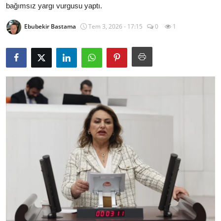
bağımsız yargı vurgusu yaptı.
İl / İlçe Başkanlıkları
Ebubekir Bastama
Tem 3, 2026 - 17:15
0
1
İlçeler
Kaymakamlıklar
TBMM
Siyasi Partiler
Yerel Yönetimler
Mülki İdare
Toplum ve Yaşam
Sivil Toplum Kuruluşları