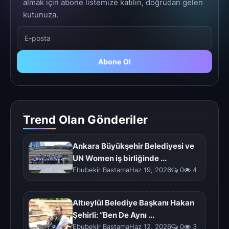
almak için abone listemize katılın, doğrudan gelen
kutunuza.
Abone Ol
Trend Olan Gönderiler
Ankara Büyükşehir Belediyesi ve
UN Women iş birliğinde ...
Ebubekir BastamaHaz 19, 2026
0
4
Altıeylül Belediye Başkanı Hakan
Şehirli: “Ben De Aynı ...
Ebubekir BastamaHaz 12, 2026
0
3