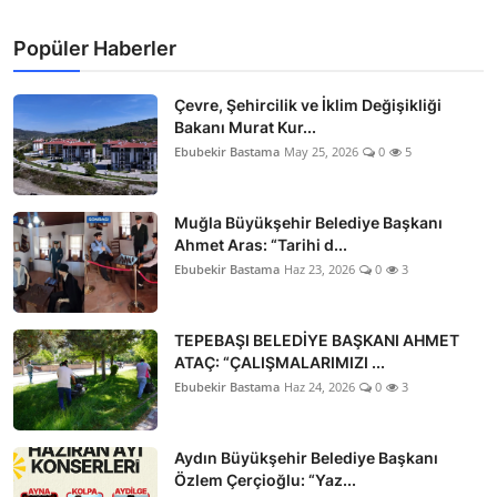
Popüler Haberler
Çevre, Şehircilik ve İklim Değişikliği
Bakanı Murat Kur...
Ebubekir Bastama
May 25, 2026
0
5
Muğla Büyükşehir Belediye Başkanı
Ahmet Aras: “Tarihi d...
Ebubekir Bastama
Haz 23, 2026
0
3
TEPEBAŞI BELEDİYE BAŞKANI AHMET
ATAÇ: “ÇALIŞMALARIMIZI ...
Ebubekir Bastama
Haz 24, 2026
0
3
Aydın Büyükşehir Belediye Başkanı
Özlem Çerçioğlu: “Yaz...