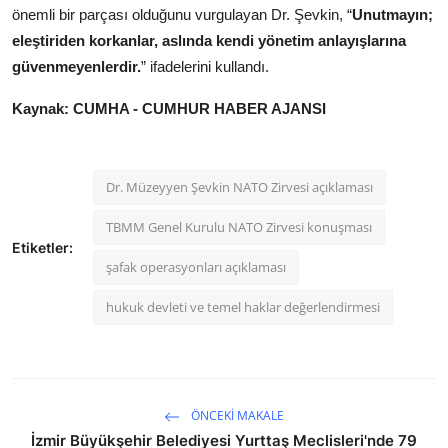
önemli bir parçası olduğunu vurgulayan Dr. Şevkin, “
Unutmayın;
eleştiriden korkanlar, aslında kendi yönetim anlayışlarına
güvenmeyenlerdir.
” ifadelerini kullandı.
Kaynak: CUMHA - CUMHUR HABER AJANSI
Dr. Müzeyyen Şevkin NATO Zirvesi açıklaması
TBMM Genel Kurulu NATO Zirvesi konuşması
Etiketler:
şafak operasyonları açıklaması
hukuk devleti ve temel haklar değerlendirmesi
ÖNCEKI MAKALE
İzmir Büyükşehir Belediyesi Yurttaş Meclisleri'nde 79