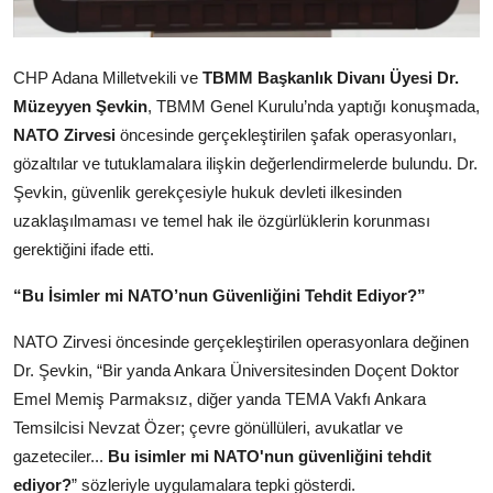
Kamu Kurumları ve Üst Kurullar
CHP Adana Milletvekili ve
TBMM Başkanlık Divanı Üyesi Dr.
Müzeyyen Şevkin
, TBMM Genel Kurulu’nda yaptığı konuşmada,
NATO Zirvesi
öncesinde gerçekleştirilen şafak operasyonları,
gözaltılar ve tutuklamalara ilişkin değerlendirmelerde bulundu. Dr.
Şevkin, güvenlik gerekçesiyle hukuk devleti ilkesinden
uzaklaşılmaması ve temel hak ile özgürlüklerin korunması
gerektiğini ifade etti.
“Bu İsimler mi NATO’nun Güvenliğini Tehdit Ediyor?”
NATO Zirvesi öncesinde gerçekleştirilen operasyonlara değinen
Dr. Şevkin, “Bir yanda Ankara Üniversitesinden Doçent Doktor
Emel Memiş Parmaksız, diğer yanda TEMA Vakfı Ankara
Temsilcisi Nevzat Özer; çevre gönüllüleri, avukatlar ve
gazeteciler...
Bu isimler mi NATO'nun güvenliğini tehdit
ediyor?
” sözleriyle uygulamalara tepki gösterdi.