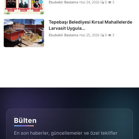
Ebubekir Bastama
Haz 24, 2026
0
3
Tepebaşı Belediyesi Kırsal Mahallelerde
Larvasit Uygula...
Ebubekir Bastama
Haz 25, 2026
0
3
Bülten
En son haberler, güncellemeler ve özel teklifler