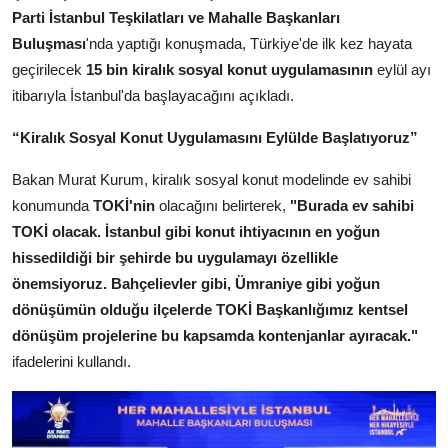
Kamu Kurumları ve Üst Kurullar
Parti İstanbul Teşkilatları ve Mahalle Başkanları
Buluşması
'nda yaptığı konuşmada, Türkiye'de ilk kez hayata
geçirilecek
15 bin kiralık sosyal konut uygulamasının
eylül ayı
itibarıyla İstanbul'da başlayacağını açıkladı.
“Kiralık Sosyal Konut Uygulamasını Eylülde Başlatıyoruz”
Bakan Murat Kurum, kiralık sosyal konut modelinde ev sahibi
konumunda
TOKİ'nin
olacağını belirterek,
"Burada ev sahibi
TOKİ olacak. İstanbul gibi konut ihtiyacının en yoğun
hissedildiği bir şehirde bu uygulamayı özellikle
önemsiyoruz. Bahçelievler gibi, Ümraniye gibi yoğun
dönüşümün olduğu ilçelerde TOKİ Başkanlığımız kentsel
dönüşüm projelerine bu kapsamda kontenjanlar ayıracak."
ifadelerini kullandı.