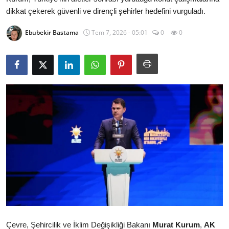
dikkat çekerek güvenli ve dirençli şehirler hedefini vurguladı.
İl / İlçe Başkanlıkları
Ebubekir Bastama
Tem 7, 2026 - 05:01
0
0
İlçeler
Kaymakamlıklar
TBMM
Siyasi Partiler
Yerel Yönetimler
Mülki İdare
Toplum ve Yaşam
Sivil Toplum Kuruluşları
Çevre, Şehircilik ve İklim Değişikliği Bakanı
Murat Kurum
,
AK