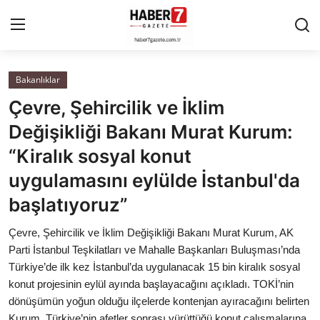
Bakanlıklar
Anasayfa
Çevre, Şehircilik ve İklim
Cumhurbaşkanlığı
Değişikliği Bakanı Murat Kurum:
“Kiralık sosyal konut
Genel Merkez
uygulamasını eylülde İstanbul'da
Büyükşehir ve İller
başlatıyoruz”
Valilikler
Çevre, Şehircilik ve İklim Değişikliği Bakanı Murat Kurum, AK
Parti İstanbul Teşkilatları ve Mahalle Başkanları Buluşması’nda
Gallery
Türkiye’de ilk kez İstanbul’da uygulanacak 15 bin kiralık sosyal
konut projesinin eylül ayında başlayacağını açıkladı. TOKİ’nin
dönüşümün yoğun olduğu ilçelerde kontenjan ayıracağını belirten
Bakanlıklar
Kurum, Türkiye’nin afetler sonrası yürüttüğü konut çalışmalarına