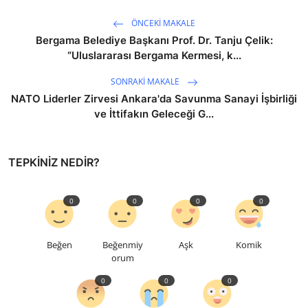
ÖNCEKI MAKALE
Bergama Belediye Başkanı Prof. Dr. Tanju Çelik:
“Uluslararası Bergama Kermesi, k...
SONRAKI MAKALE
NATO Liderler Zirvesi Ankara'da Savunma Sanayi İşbirliği
ve İttifakın Geleceği G...
TEPKINIZ NEDIR?
0
0
0
0
Beğen
Beğenmiy
Aşk
Komik
orum
0
0
0