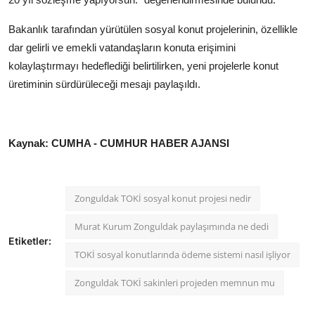
Bakanlık tarafından yürütülen sosyal konut projelerinin, özellikle
dar gelirli ve emekli vatandaşların konuta erişimini
kolaylaştırmayı hedeflediği belirtilirken, yeni projelerle konut
üretiminin sürdürüleceği mesajı paylaşıldı.
Kaynak: CUMHA - CUMHUR HABER AJANSI
Zonguldak TOKİ sosyal konut projesi nedir
Murat Kurum Zonguldak paylaşımında ne dedi
Etiketler:
TOKİ sosyal konutlarında ödeme sistemi nasıl işliyor
Zonguldak TOKİ sakinleri projeden memnun mu