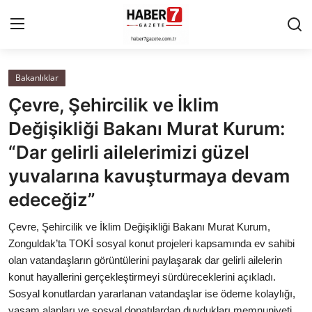
Bakanlıklar
Anasayfa
Çevre, Şehircilik ve İklim
Cumhurbaşkanlığı
Değişikliği Bakanı Murat Kurum:
“Dar gelirli ailelerimizi güzel
Genel Merkez
yuvalarına kavuşturmaya devam
Büyükşehir ve İller
edeceğiz”
Valilikler
Çevre, Şehircilik ve İklim Değişikliği Bakanı Murat Kurum,
Zonguldak’ta TOKİ sosyal konut projeleri kapsamında ev sahibi
Gallery
olan vatandaşların görüntülerini paylaşarak dar gelirli ailelerin
konut hayallerini gerçekleştirmeyi sürdüreceklerini açıkladı.
Sosyal konutlardan yararlanan vatandaşlar ise ödeme kolaylığı,
Bakanlıklar
yaşam alanları ve sosyal donatılardan duydukları memnuniyeti