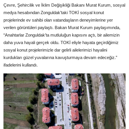
Kamu Kurumları ve Üst Kurullar
Çevre, Şehircilik ve İklim Değişikliği Bakanı Murat Kurum, sosyal
medya hesabından Zonguldak’taki TOKİ sosyal konut
projelerinde ev sahibi olan vatandaşların deneyimlerine yer
verilen görüntüleri paylaştı. Bakan Murat Kurum paylaşımında,
“Anahtarlar Zonguldak’ta mutluluğun kapısını açtı, bir ailemizin
daha yuva hayali gerçek oldu. TOKİ eliyle hayata geçirdiğimiz
sosyal konut projelerimizle dar gelirli ailelerimizi hayalini
kurdukları güzel yuvalarına kavuşturmaya devam edeceğiz.”
ifadelerini kullandı.