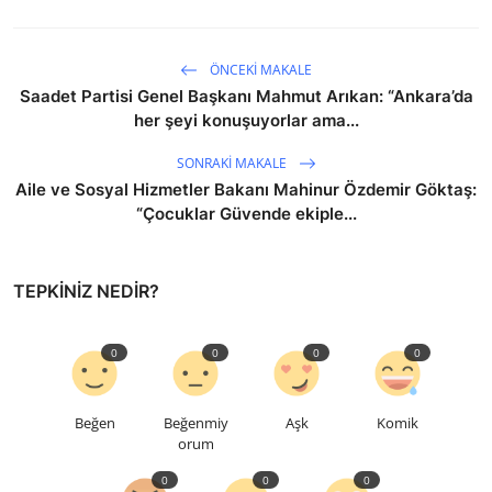
ÖNCEKI MAKALE
Saadet Partisi Genel Başkanı Mahmut Arıkan: “Ankara’da
her şeyi konuşuyorlar ama...
SONRAKI MAKALE
Aile ve Sosyal Hizmetler Bakanı Mahinur Özdemir Göktaş:
“Çocuklar Güvende ekiple...
TEPKINIZ NEDIR?
0
0
0
0
Beğen
Beğenmiy
Aşk
Komik
orum
0
0
0