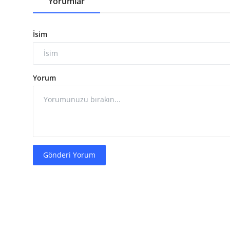
Yorumlar
İsim
Yorum
Gönderi Yorum