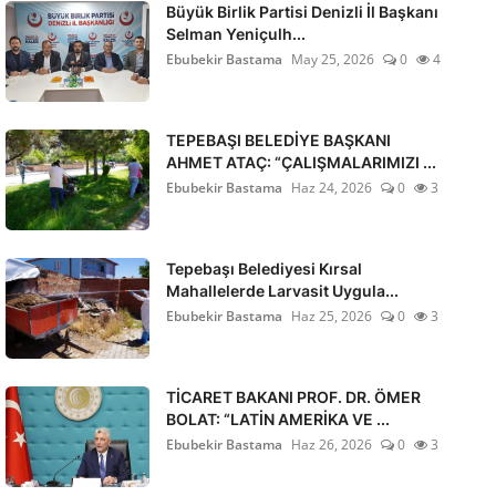
Büyük Birlik Partisi Denizli İl Başkanı
Selman Yeniçulh...
Ebubekir Bastama
May 25, 2026
0
4
TEPEBAŞI BELEDİYE BAŞKANI
AHMET ATAÇ: “ÇALIŞMALARIMIZI ...
Ebubekir Bastama
Haz 24, 2026
0
3
Tepebaşı Belediyesi Kırsal
Mahallelerde Larvasit Uygula...
Ebubekir Bastama
Haz 25, 2026
0
3
TİCARET BAKANI PROF. DR. ÖMER
BOLAT: “LATİN AMERİKA VE ...
Ebubekir Bastama
Haz 26, 2026
0
3