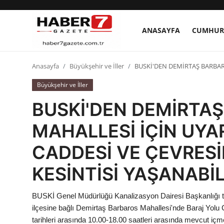
ANASAYFA
CUMHUR
Anasayfa
Anasayfa
Büyükşehir ve İller
BUSKİ'DEN DEMİRTAŞ BARBAR
Büyükşehir ve İller
Cumhurbaşkanlığı
BUSKİ'DEN DEMİRTA
Genel Merkez
MAHALLESİ İÇİN UYA
Büyükşehir ve İller
CADDESİ VE ÇEVRES
Valilikler
KESİNTİSİ YAŞANABİL
Gallery
BUSKİ Genel Müdürlüğü Kanalizasyon Dairesi Başkanlığı 
ilçesine bağlı Demirtaş Barbaros Mahallesi'nde Baraj Yo
Bakanlıklar
tarihleri arasında 10.00-18.00 saatleri arasında mevcut içm