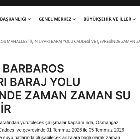
BAŞKANLIĞI
GENEL MERKEZ
BÜYÜKŞEHIR VE İLLER
OS MAHALLESİ İÇİN UYARI BARAJ YOLU CADDESİ VE ÇEVRESİNDE ZAMAN ZA
Ş BARBAROS
RI BARAJ YOLU
İNDE ZAMAN ZAMAN SU
İR
tarafından yürütülecek çalışmalar kapsamında, Osmangazi
lu Caddesi ve çevresinde 01 Temmuz 2026 ile 05 Temmuz 2026
e suyu hatlarında oluşabilecek arızalara bağlı olarak zaman