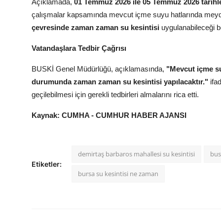
Açıklamada,
01 Temmuz 2026 ile 05 Temmuz 2026 tarihle
çalışmalar kapsamında mevcut içme suyu hatlarında meyda
çevresinde zaman zaman su kesintisi
uygulanabileceği bel
Vatandaşlara Tedbir Çağrısı
BUSKİ Genel Müdürlüğü, açıklamasında,
"Mevcut içme su
durumunda zaman zaman su kesintisi yapılacaktır."
ifa
geçilebilmesi için gerekli tedbirleri almalarını rica etti.
Kaynak: CUMHA - CUMHUR HABER AJANSI
demirtaş barbaros mahallesi su kesintisi
bus
Etiketler:
bursa su kesintisi ne zaman