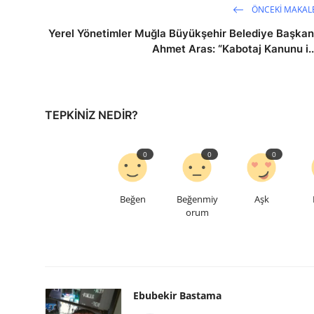
ÖNCEKI MAKAL
Yerel Yönetimler Muğla Büyükşehir Belediye Başkan
Ahmet Aras: “Kabotaj Kanunu i..
TEPKINIZ NEDIR?
0
0
0
Beğen
Beğenmiy
Aşk
orum
Ebubekir Bastama