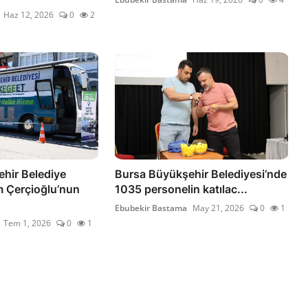
Haz 12, 2026
0
2
hir Belediye
Bursa Büyükşehir Belediyesi’nde
 Çerçioğlu’nun
1035 personelin katılac...
Ebubekir Bastama
May 21, 2026
0
1
Tem 1, 2026
0
1