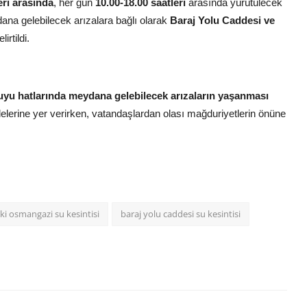
ri arasında
, her gün
10.00-18.00 saatleri
arasında yürütülecek
na gelebilecek arızalara bağlı olarak
Baraj Yolu Caddesi ve
irtildi.
yu hatlarında meydana gelebilecek arızaların yaşanması
delerine yer verirken, vatandaşlardan olası mağduriyetlerin önüne
ki osmangazi su kesintisi
baraj yolu caddesi su kesintisi