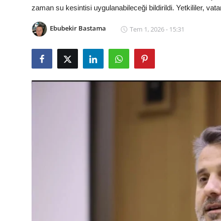
zaman su kesintisi uygulanabileceği bildirildi. Yetkililer, vata
İl / İlçe Başkanlıkları
Ebubekir Bastama
Tem 1, 2026 - 15:31
İlçeler
Kaymakamlıklar
TBMM
Siyasi Partiler
Yerel Yönetimler
Mülki İdare
Toplum ve Yaşam
Sivil Toplum Kuruluşları