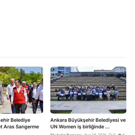
hir Belediye
Ankara Büyükşehir Belediyesi ve
t Aras Sarıgerme
UN Women iş birliğinde ...
Ebubekir Bastama
Haz 19, 2026
0
4