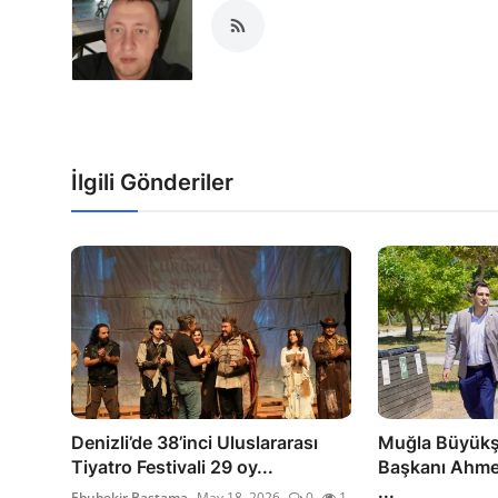
İlgili Gönderiler
Denizli’de 38’inci Uluslararası
Muğla Büyükşe
Tiyatro Festivali 29 oy...
Başkanı Ahme
...
Ebubekir Bastama
May 18, 2026
0
1