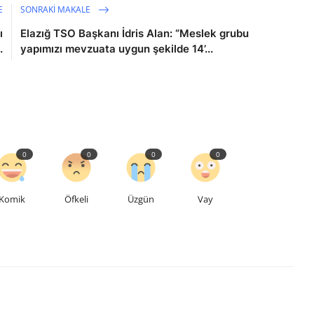
E
SONRAKI MAKALE
ı
Elazığ TSO Başkanı İdris Alan: “Meslek grubu
.
yapımızı mevzuata uygun şekilde 14’...
0
0
0
0
Komik
Öfkeli
Üzgün
Vay