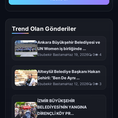
Trend Olan Gönderiler
Ankara Büyükşehir Belediyesi ve
UN Women iş birliğinde ...
Ebubekir BastamaHaz 19, 2026
0
4
Altıeylül Belediye Başkanı Hakan
Şehirli: “Ben De Aynı ...
Ebubekir BastamaHaz 12, 2026
0
3
İZMİR BÜYÜKŞEHİR
BELEDİYESİ’NİN YANGINA
DİRENÇLİ KÖY PR...