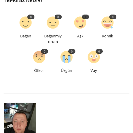
TEPKINIZ NEDIR?
0
0
0
0
Beğen
Beğenmiy
Aşk
Komik
orum
0
0
0
Öfkeli
Üzgün
Vay