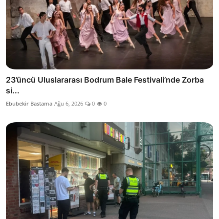
23’üncü Uluslararası Bodrum Bale Festivali’nde Zorba
si...
Ebubekir Bastama
Ağu 6, 2026
0
0