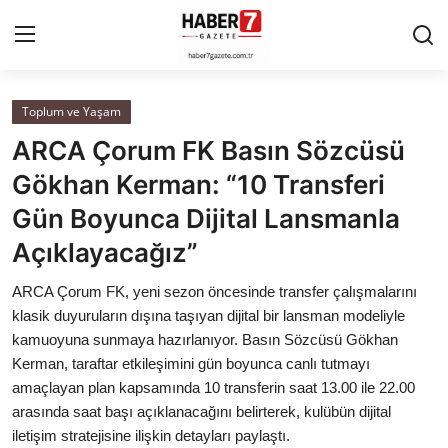
Toplum ve Yaşam
Anasayfa
ARCA Çorum FK Basın Sözcüsü
Cumhurbaşkanlığı
Gökhan Kerman: “10 Transferi
Gün Boyunca Dijital Lansmanla
Genel Merkez
Açıklayacağız”
Büyükşehir ve İller
ARCA Çorum FK, yeni sezon öncesinde transfer çalışmalarını
klasik duyuruların dışına taşıyan dijital bir lansman modeliyle
Valilikler
kamuoyuna sunmaya hazırlanıyor. Basın Sözcüsü Gökhan
Kerman, taraftar etkileşimini gün boyunca canlı tutmayı
Gallery
amaçlayan plan kapsamında 10 transferin saat 13.00 ile 22.00
arasında saat başı açıklanacağını belirterek, kulübün dijital
Bakanlıklar
iletişim stratejisine ilişkin detayları paylaştı.