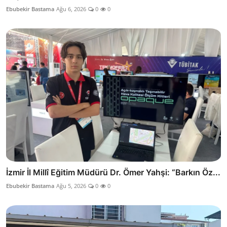
Ebubekir Bastama
Ağu 6, 2026
0
0
İzmir İl Millî Eğitim Müdürü Dr. Ömer Yahşi: “Barkın Öz...
Ebubekir Bastama
Ağu 5, 2026
0
0