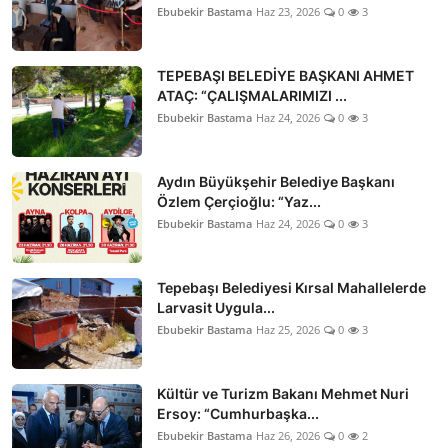
Ebubekir Bastama
Haz 23, 2026
0
3
TEPEBAŞI BELEDİYE BAŞKANI AHMET
ATAÇ: “ÇALIŞMALARIMIZI ...
Ebubekir Bastama
Haz 24, 2026
0
3
Aydın Büyükşehir Belediye Başkanı
Özlem Çerçioğlu: “Yaz...
Ebubekir Bastama
Haz 24, 2026
0
3
Tepebaşı Belediyesi Kırsal Mahallelerde
Larvasit Uygula...
Ebubekir Bastama
Haz 25, 2026
0
3
Kültür ve Turizm Bakanı Mehmet Nuri
Ersoy: “Cumhurbaşka...
Ebubekir Bastama
Haz 26, 2026
0
2